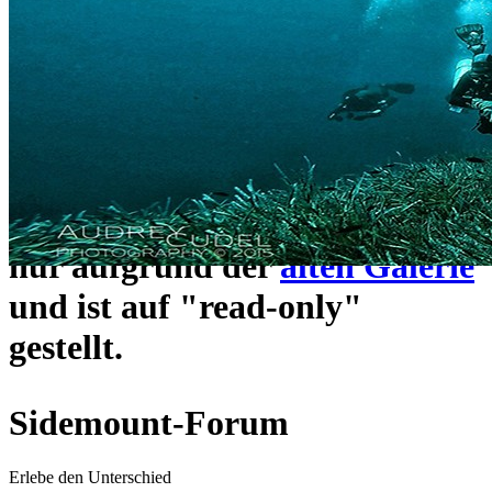
ein neues Forensystem
umgezogen und wie gewohnt
unter
https://www.sidemount-
forum.com
erreichbar.
Das alte Forum hier existiert
nur aufgrund der
alten Galerie
und ist auf "read-only"
gestellt.
Sidemount-Forum
Erlebe den Unterschied