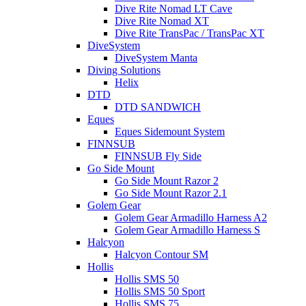
Dive Rite Nomad LT Cave
Dive Rite Nomad XT
Dive Rite TransPac / TransPac XT
DiveSystem
DiveSystem Manta
Diving Solutions
Helix
DTD
DTD SANDWICH
Eques
Eques Sidemount System
FINNSUB
FINNSUB Fly Side
Go Side Mount
Go Side Mount Razor 2
Go Side Mount Razor 2.1
Golem Gear
Golem Gear Armadillo Harness A2
Golem Gear Armadillo Harness S
Halcyon
Halcyon Contour SM
Hollis
Hollis SMS 50
Hollis SMS 50 Sport
Hollis SMS 75