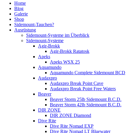
Home
Blog
Galerie
Shop
Sidemount-Tauchen?
Ausrüstung
Sidemount-Systeme im Überblick
Sidemount-Systeme
Agir-Brokk
Agir-Brokk Ratatosk
Apeks
Apeks WSX 25
Aquamundo
Aquamundo Complete Sidemount BCD
Audaxpro
Audaxpro Break Point Cave
Audaxpro Break Point Free Waters
Beaver
Beaver Storm 25lb Sidemount B.C.D.
Beaver Storm 42lb Sidemount B.C.D.
DIR ZONE
DIR ZONE Diamond
Dive Rite
Dive Rite Nomad EXP
Dive Rite Nomad LT Bluewater