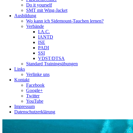
Do it yourself
SMT mit Wing-Jacket
Ausbildung
Wo kann ich Sidemount-Tauchen lernen?
Verbände
I.A.C.
IANTD
ISE
PADI
SSI
VDST/DTSA
Standard Trainingsübungen
Links
Verlinke uns
Kontakt
Facebook
Google+
Twitter
YouTube
Impressum
Datenschutzerklärung
Das Sidemount-Forum ist auf