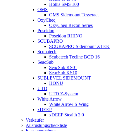
Hollis SMS 100
OMS
OMS Sidemount Tesseract
OxyCheq
OxyCheq Recon Series
Poseidon
Poseidon RHINO
SCUBAPRO
SCUBAPRO Sidemount XTEK
Scubatech
Scubatech Tecline BCD 16
SeacSub
SeacSub KS01
SeacSub KS10
SUBLEVEL SIDEMOUNT
HONU
UTD
UTD Z-System
White Arrow
White Arrow S-Wing
xDEEP
xDEEP Stealth 2.0
Verkäufer
Ausrüstungscheckliste
Flaschenrechner