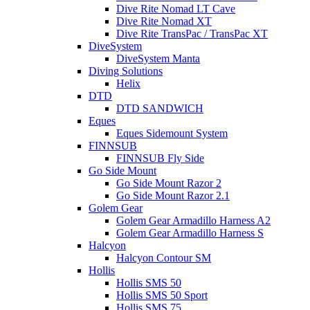
Dive Rite Nomad LT Cave
Dive Rite Nomad XT
Dive Rite TransPac / TransPac XT
DiveSystem
DiveSystem Manta
Diving Solutions
Helix
DTD
DTD SANDWICH
Eques
Eques Sidemount System
FINNSUB
FINNSUB Fly Side
Go Side Mount
Go Side Mount Razor 2
Go Side Mount Razor 2.1
Golem Gear
Golem Gear Armadillo Harness A2
Golem Gear Armadillo Harness S
Halcyon
Halcyon Contour SM
Hollis
Hollis SMS 50
Hollis SMS 50 Sport
Hollis SMS 75