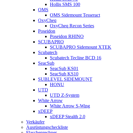
Hollis SMS 100
OMS
OMS Sidemount Tesseract
OxyCheq
OxyCheq Recon Series
Poseidon
Poseidon RHINO
SCUBAPRO
SCUBAPRO Sidemount XTEK
Scubatech
Scubatech Tecline BCD 16
SeacSub
SeacSub KS01
SeacSub KS10
SUBLEVEL SIDEMOUNT
HONU
UTD
UTD Z-System
White Arrow
White Arrow S-Wing
xDEEP
xDEEP Stealth 2.0
Verkäufer
Ausrüstungscheckliste
Flaschenrechner