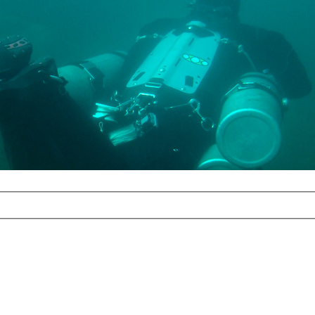
com
erreichbar.
ur aufgrund der
alten Galerie
und 