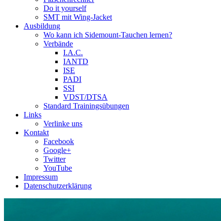
Do it yourself
SMT mit Wing-Jacket
Ausbildung
Wo kann ich Sidemount-Tauchen lernen?
Verbände
I.A.C.
IANTD
ISE
PADI
SSI
VDST/DTSA
Standard Trainingsübungen
Links
Verlinke uns
Kontakt
Facebook
Google+
Twitter
YouTube
Impressum
Datenschutzerklärung
Das Sidemount-Forum ist auf e