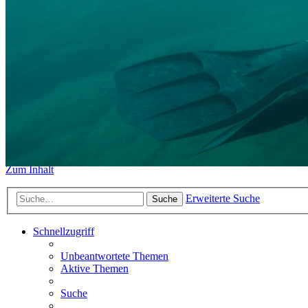
https://www.sidemount-forum.
Das alte Forum hier existiert n
Sidemount-Forum
Erlebe den Unterschied
Zum Inhalt
Erweiterte Suche
Suche
Schnellzugriff
Unbeantwortete Themen
Aktive Themen
Suche