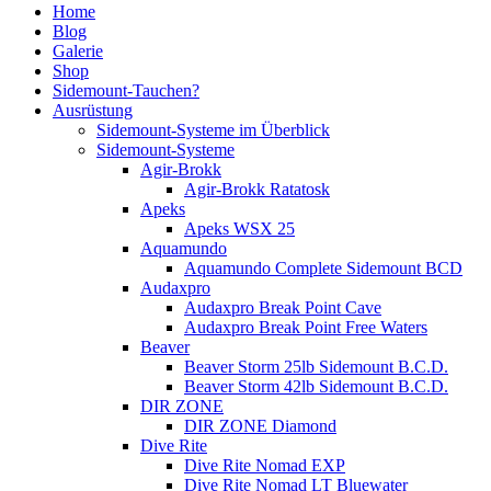
Home
Blog
Galerie
Shop
Sidemount-Tauchen?
Ausrüstung
Sidemount-Systeme im Überblick
Sidemount-Systeme
Agir-Brokk
Agir-Brokk Ratatosk
Apeks
Apeks WSX 25
Aquamundo
Aquamundo Complete Sidemount BCD
Audaxpro
Audaxpro Break Point Cave
Audaxpro Break Point Free Waters
Beaver
Beaver Storm 25lb Sidemount B.C.D.
Beaver Storm 42lb Sidemount B.C.D.
DIR ZONE
DIR ZONE Diamond
Dive Rite
Dive Rite Nomad EXP
Dive Rite Nomad LT Bluewater