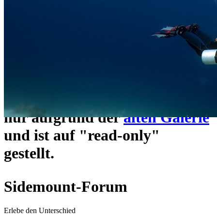
ein neues Forensystem
umgezogen und wie gewohnt
unter
https://www.sidemount-
forum.com
erreichbar.
Das alte Forum hier existiert
nur aufgrund der
alten Galerie
und ist auf "read-only"
gestellt.
Sidemount-Forum
Erlebe den Unterschied