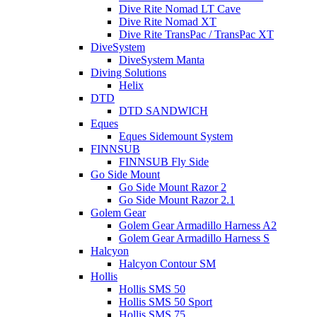
Dive Rite Nomad LT Cave
Dive Rite Nomad XT
Dive Rite TransPac / TransPac XT
DiveSystem
DiveSystem Manta
Diving Solutions
Helix
DTD
DTD SANDWICH
Eques
Eques Sidemount System
FINNSUB
FINNSUB Fly Side
Go Side Mount
Go Side Mount Razor 2
Go Side Mount Razor 2.1
Golem Gear
Golem Gear Armadillo Harness A2
Golem Gear Armadillo Harness S
Halcyon
Halcyon Contour SM
Hollis
Hollis SMS 50
Hollis SMS 50 Sport
Hollis SMS 75