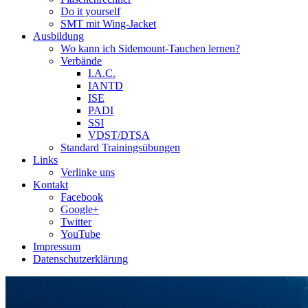
Do it yourself
SMT mit Wing-Jacket
Ausbildung
Wo kann ich Sidemount-Tauchen lernen?
Verbände
I.A.C.
IANTD
ISE
PADI
SSI
VDST/DTSA
Standard Trainingsübungen
Links
Verlinke uns
Kontakt
Facebook
Google+
Twitter
YouTube
Impressum
Datenschutzerklärung
Das Sidemount-Forum ist auf