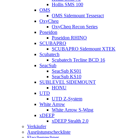
Hollis SMS 100
OMS
OMS Sidemount Tesseract
OxyCheq
OxyCheq Recon Series
Poseidon
Poseidon RHINO
SCUBAPRO
SCUBAPRO Sidemount XTEK
Scubatech
Scubatech Tecline BCD 16
SeacSub
SeacSub KS01
SeacSub KS10
SUBLEVEL SIDEMOUNT
HONU
UTD
UTD Z-System
White Arrow
White Arrow S-Wing
xDEEP
xDEEP Stealth 2.0
Verkäufer
Ausrüstungscheckliste
Flaschenrechner