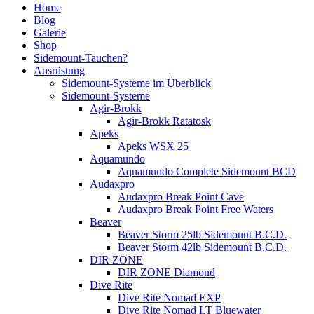
Home
Blog
Galerie
Shop
Sidemount-Tauchen?
Ausrüstung
Sidemount-Systeme im Überblick
Sidemount-Systeme
Agir-Brokk
Agir-Brokk Ratatosk
Apeks
Apeks WSX 25
Aquamundo
Aquamundo Complete Sidemount BCD
Audaxpro
Audaxpro Break Point Cave
Audaxpro Break Point Free Waters
Beaver
Beaver Storm 25lb Sidemount B.C.D.
Beaver Storm 42lb Sidemount B.C.D.
DIR ZONE
DIR ZONE Diamond
Dive Rite
Dive Rite Nomad EXP
Dive Rite Nomad LT Bluewater