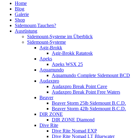
Home
Blog
Galerie
Shop
Sidemount-Tauchen?
Ausrüstung
Sidemount-Systeme im Überblick
Sidemount-Systeme
Agir-Brokk
Agir-Brokk Ratatosk
Apeks
Apeks WSX 25
Aquamundo
Aquamundo Complete Sidemount BCD
Audaxpro
Audaxpro Break Point Cave
Audaxpro Break Point Free Waters
Beaver
Beaver Storm 25lb Sidemount B.C.D.
Beaver Storm 42lb Sidemount B.C.D.
DIR ZONE
DIR ZONE Diamond
Dive Rite
Dive Rite Nomad EXP
Dive Rite Nomad LT Bluewater