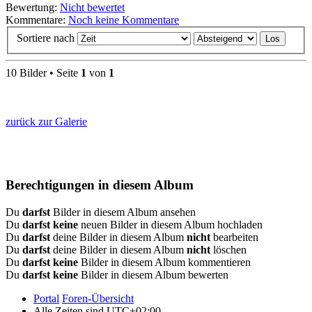
Bewertung:
Nicht bewertet
Kommentare:
Noch keine Kommentare
Sortiere nach
10 Bilder • Seite
1
von
1
zurück zur Galerie
Berechtigungen in diesem Album
Du
darfst
Bilder in diesem Album ansehen
Du
darfst keine
neuen Bilder in diesem Album hochladen
Du
darfst
deine Bilder in diesem Album
nicht
bearbeiten
Du
darfst
deine Bilder in diesem Album
nicht
löschen
Du
darfst keine
Bilder in diesem Album kommentieren
Du
darfst keine
Bilder in diesem Album bewerten
Portal
Foren-Übersicht
Alle Zeiten sind
UTC+02:00