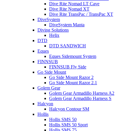
Dive Rite Nomad LT Cave
Dive Rite Nomad XT
Dive Rite TransPac / TransPac XT
DiveSystem
DiveSystem Manta
Diving Solutions
Helix
DTD
DTD SANDWICH
Eques
Eques Sidemount System
FINNSUB
FINNSUB Fly Side
Go Side Mount
Go Side Mount Razor 2
Go Side Mount Razor 2.1
Golem Gear
Golem Gear Armadillo Harness A2
Golem Gear Armadillo Harness S
Halcyon
Halcyon Contour SM
Hollis
Hollis SMS 50
Hollis SMS 50 Sport
Hollis SMS 75