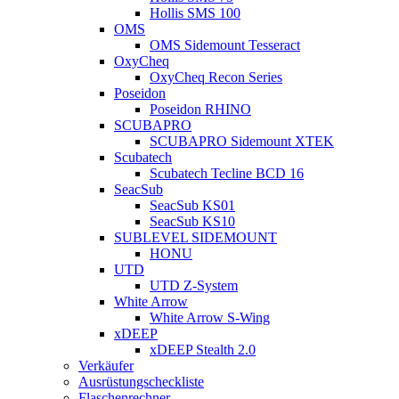
Hollis SMS 100
OMS
OMS Sidemount Tesseract
OxyCheq
OxyCheq Recon Series
Poseidon
Poseidon RHINO
SCUBAPRO
SCUBAPRO Sidemount XTEK
Scubatech
Scubatech Tecline BCD 16
SeacSub
SeacSub KS01
SeacSub KS10
SUBLEVEL SIDEMOUNT
HONU
UTD
UTD Z-System
White Arrow
White Arrow S-Wing
xDEEP
xDEEP Stealth 2.0
Verkäufer
Ausrüstungscheckliste
Flaschenrechner