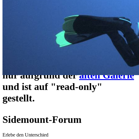
ein neues Forensystem
umgezogen und wie gewohnt
unter
https://www.sidemount-
forum.com
erreichbar.
Das alte Forum hier existiert
nur aufgrund der
alten Galerie
und ist auf "read-only"
gestellt.
Sidemount-Forum
Erlebe den Unterschied