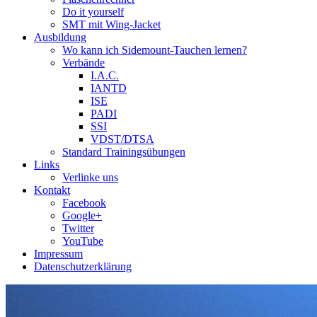
Do it yourself
SMT mit Wing-Jacket
Ausbildung
Wo kann ich Sidemount-Tauchen lernen?
Verbände
I.A.C.
IANTD
ISE
PADI
SSI
VDST/DTSA
Standard Trainingsübungen
Links
Verlinke uns
Kontakt
Facebook
Google+
Twitter
YouTube
Impressum
Datenschutzerklärung
Das Sidemount-Forum ist auf