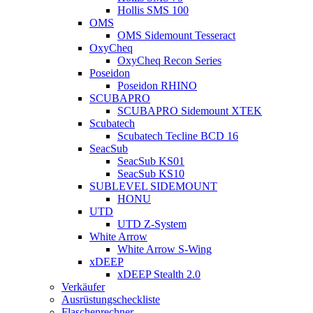
Hollis SMS 100
OMS
OMS Sidemount Tesseract
OxyCheq
OxyCheq Recon Series
Poseidon
Poseidon RHINO
SCUBAPRO
SCUBAPRO Sidemount XTEK
Scubatech
Scubatech Tecline BCD 16
SeacSub
SeacSub KS01
SeacSub KS10
SUBLEVEL SIDEMOUNT
HONU
UTD
UTD Z-System
White Arrow
White Arrow S-Wing
xDEEP
xDEEP Stealth 2.0
Verkäufer
Ausrüstungscheckliste
Flaschenrechner