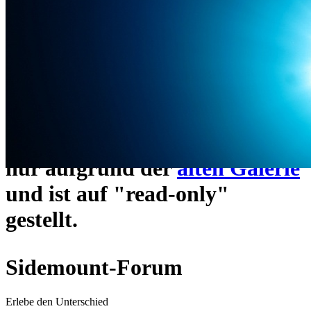
ein neues Forensystem
umgezogen und wie gewohnt
unter
https://www.sidemount-
forum.com
erreichbar.
Das alte Forum hier existiert
nur aufgrund der
alten Galerie
und ist auf "read-only"
gestellt.
Sidemount-Forum
Erlebe den Unterschied