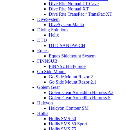
Dive Rite Nomad LT Cave
Dive Rite Nomad XT
Dive Rite TransPac / TransPac XT
DiveSystem
DiveSystem Manta
Diving Solutions
Helix
DTD
DTD SANDWICH
Eques
Eques Sidemount System
FINNSUB
FINNSUB Fly Side
Go Side Mount
Go Side Mount Razor 2
Go Side Mount Razor 2.1
Golem Gear
Golem Gear Armadillo Harness A2
Golem Gear Armadillo Harness S
Halcyon
Halcyon Contour SM
Hollis
Hollis SMS 50
Hollis SMS 50 Sport
Hollis SMS 75