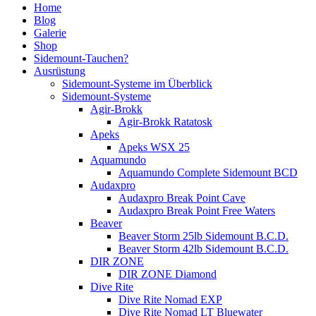
Home
Blog
Galerie
Shop
Sidemount-Tauchen?
Ausrüstung
Sidemount-Systeme im Überblick
Sidemount-Systeme
Agir-Brokk
Agir-Brokk Ratatosk
Apeks
Apeks WSX 25
Aquamundo
Aquamundo Complete Sidemount BCD
Audaxpro
Audaxpro Break Point Cave
Audaxpro Break Point Free Waters
Beaver
Beaver Storm 25lb Sidemount B.C.D.
Beaver Storm 42lb Sidemount B.C.D.
DIR ZONE
DIR ZONE Diamond
Dive Rite
Dive Rite Nomad EXP
Dive Rite Nomad LT Bluewater