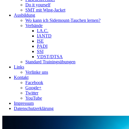
Do it yourself
SMT mit Wing-Jacket
Ausbildung
Wo kann ich Sidemount-Tauchen lernen?
Verbände
I.A.C.
IANTD
ISE
PADI
SSI
VDST/DTSA
Standard Trainingsübungen
Links
Verlinke uns
Kontakt
Facebook
Google+
Twitter
YouTube
Impressum
Datenschutzerklärung
Das Sidemount-Forum ist auf