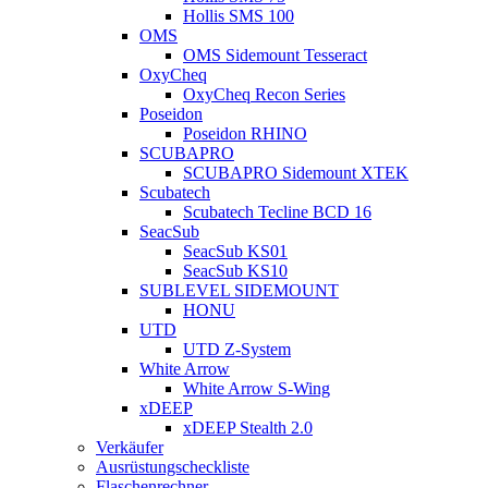
Hollis SMS 100
OMS
OMS Sidemount Tesseract
OxyCheq
OxyCheq Recon Series
Poseidon
Poseidon RHINO
SCUBAPRO
SCUBAPRO Sidemount XTEK
Scubatech
Scubatech Tecline BCD 16
SeacSub
SeacSub KS01
SeacSub KS10
SUBLEVEL SIDEMOUNT
HONU
UTD
UTD Z-System
White Arrow
White Arrow S-Wing
xDEEP
xDEEP Stealth 2.0
Verkäufer
Ausrüstungscheckliste
Flaschenrechner