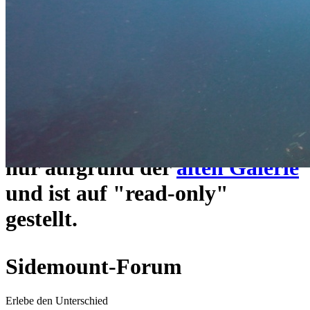
ein neues Forensystem
umgezogen und wie gewohnt
unter
https://www.sidemount-
forum.com
erreichbar.
Das alte Forum hier existiert
nur aufgrund der
alten Galerie
und ist auf "read-only"
gestellt.
Sidemount-Forum
Erlebe den Unterschied