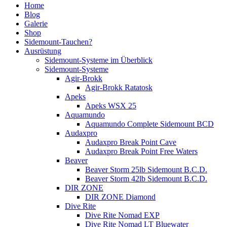
Home
Blog
Galerie
Shop
Sidemount-Tauchen?
Ausrüstung
Sidemount-Systeme im Überblick
Sidemount-Systeme
Agir-Brokk
Agir-Brokk Ratatosk
Apeks
Apeks WSX 25
Aquamundo
Aquamundo Complete Sidemount BCD
Audaxpro
Audaxpro Break Point Cave
Audaxpro Break Point Free Waters
Beaver
Beaver Storm 25lb Sidemount B.C.D.
Beaver Storm 42lb Sidemount B.C.D.
DIR ZONE
DIR ZONE Diamond
Dive Rite
Dive Rite Nomad EXP
Dive Rite Nomad LT Bluewater