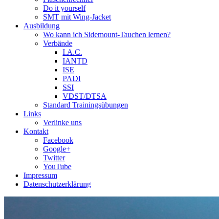
Do it yourself
SMT mit Wing-Jacket
Ausbildung
Wo kann ich Sidemount-Tauchen lernen?
Verbände
I.A.C.
IANTD
ISE
PADI
SSI
VDST/DTSA
Standard Trainingsübungen
Links
Verlinke uns
Kontakt
Facebook
Google+
Twitter
YouTube
Impressum
Datenschutzerklärung
Das Sidemount-Forum ist auf