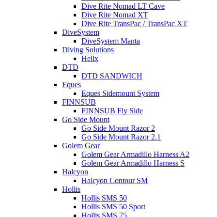
Dive Rite Nomad LT Cave
Dive Rite Nomad XT
Dive Rite TransPac / TransPac XT
DiveSystem
DiveSystem Manta
Diving Solutions
Helix
DTD
DTD SANDWICH
Eques
Eques Sidemount System
FINNSUB
FINNSUB Fly Side
Go Side Mount
Go Side Mount Razor 2
Go Side Mount Razor 2.1
Golem Gear
Golem Gear Armadillo Harness A2
Golem Gear Armadillo Harness S
Halcyon
Halcyon Contour SM
Hollis
Hollis SMS 50
Hollis SMS 50 Sport
Hollis SMS 75