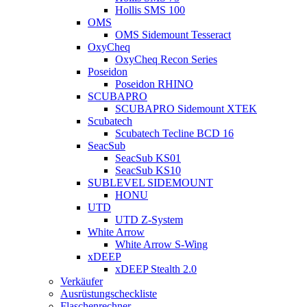
Hollis SMS 100
OMS
OMS Sidemount Tesseract
OxyCheq
OxyCheq Recon Series
Poseidon
Poseidon RHINO
SCUBAPRO
SCUBAPRO Sidemount XTEK
Scubatech
Scubatech Tecline BCD 16
SeacSub
SeacSub KS01
SeacSub KS10
SUBLEVEL SIDEMOUNT
HONU
UTD
UTD Z-System
White Arrow
White Arrow S-Wing
xDEEP
xDEEP Stealth 2.0
Verkäufer
Ausrüstungscheckliste
Flaschenrechner