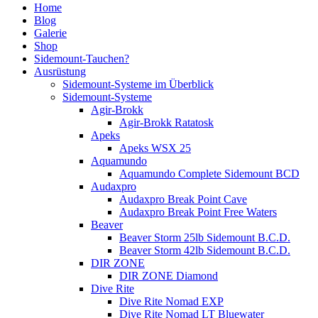
Home
Blog
Galerie
Shop
Sidemount-Tauchen?
Ausrüstung
Sidemount-Systeme im Überblick
Sidemount-Systeme
Agir-Brokk
Agir-Brokk Ratatosk
Apeks
Apeks WSX 25
Aquamundo
Aquamundo Complete Sidemount BCD
Audaxpro
Audaxpro Break Point Cave
Audaxpro Break Point Free Waters
Beaver
Beaver Storm 25lb Sidemount B.C.D.
Beaver Storm 42lb Sidemount B.C.D.
DIR ZONE
DIR ZONE Diamond
Dive Rite
Dive Rite Nomad EXP
Dive Rite Nomad LT Bluewater