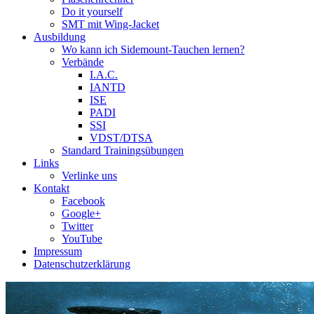
Do it yourself
SMT mit Wing-Jacket
Ausbildung
Wo kann ich Sidemount-Tauchen lernen?
Verbände
I.A.C.
IANTD
ISE
PADI
SSI
VDST/DTSA
Standard Trainingsübungen
Links
Verlinke uns
Kontakt
Facebook
Google+
Twitter
YouTube
Impressum
Datenschutzerklärung
Das Sidemount-Forum ist auf