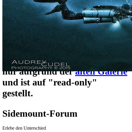
ein neues Forensystem
umgezogen und wie gewohnt
unter
https://www.sidemount-
forum.com
erreichbar.
Das alte Forum hier existiert
nur aufgrund der
alten Galerie
und ist auf "read-only"
gestellt.
Sidemount-Forum
Erlebe den Unterschied