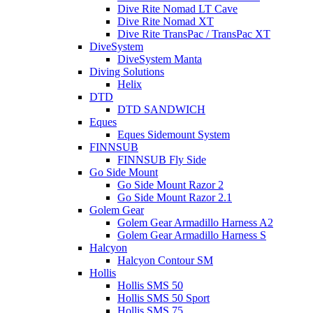
Dive Rite Nomad LT Cave
Dive Rite Nomad XT
Dive Rite TransPac / TransPac XT
DiveSystem
DiveSystem Manta
Diving Solutions
Helix
DTD
DTD SANDWICH
Eques
Eques Sidemount System
FINNSUB
FINNSUB Fly Side
Go Side Mount
Go Side Mount Razor 2
Go Side Mount Razor 2.1
Golem Gear
Golem Gear Armadillo Harness A2
Golem Gear Armadillo Harness S
Halcyon
Halcyon Contour SM
Hollis
Hollis SMS 50
Hollis SMS 50 Sport
Hollis SMS 75