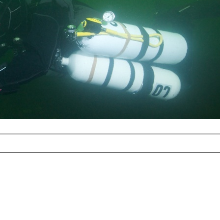
com
erreichbar.
ur aufgrund der
alten Galerie
und 