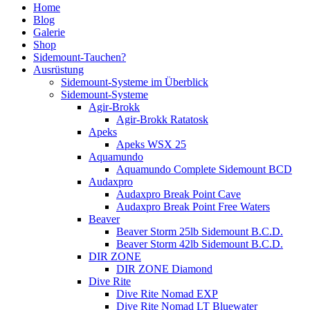
Home
Blog
Galerie
Shop
Sidemount-Tauchen?
Ausrüstung
Sidemount-Systeme im Überblick
Sidemount-Systeme
Agir-Brokk
Agir-Brokk Ratatosk
Apeks
Apeks WSX 25
Aquamundo
Aquamundo Complete Sidemount BCD
Audaxpro
Audaxpro Break Point Cave
Audaxpro Break Point Free Waters
Beaver
Beaver Storm 25lb Sidemount B.C.D.
Beaver Storm 42lb Sidemount B.C.D.
DIR ZONE
DIR ZONE Diamond
Dive Rite
Dive Rite Nomad EXP
Dive Rite Nomad LT Bluewater