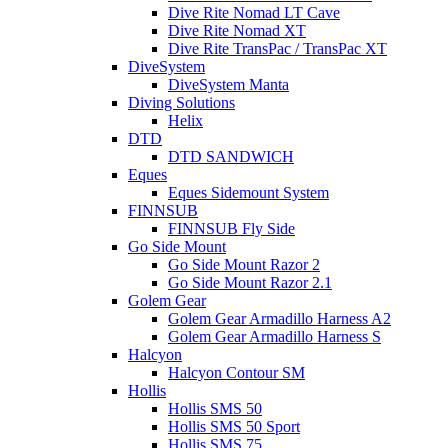
Dive Rite Nomad LT Cave
Dive Rite Nomad XT
Dive Rite TransPac / TransPac XT
DiveSystem
DiveSystem Manta
Diving Solutions
Helix
DTD
DTD SANDWICH
Eques
Eques Sidemount System
FINNSUB
FINNSUB Fly Side
Go Side Mount
Go Side Mount Razor 2
Go Side Mount Razor 2.1
Golem Gear
Golem Gear Armadillo Harness A2
Golem Gear Armadillo Harness S
Halcyon
Halcyon Contour SM
Hollis
Hollis SMS 50
Hollis SMS 50 Sport
Hollis SMS 75