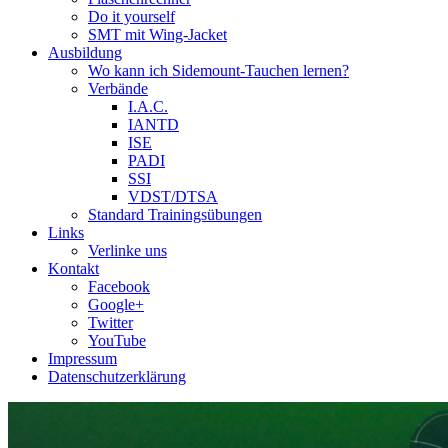
Do it yourself
SMT mit Wing-Jacket
Ausbildung
Wo kann ich Sidemount-Tauchen lernen?
Verbände
I.A.C.
IANTD
ISE
PADI
SSI
VDST/DTSA
Standard Trainingsübungen
Links
Verlinke uns
Kontakt
Facebook
Google+
Twitter
YouTube
Impressum
Datenschutzerklärung
Das Sidemount-Forum ist auf e