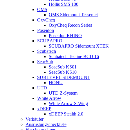
Hollis SMS 100
OMS
OMS Sidemount Tesseract
OxyCheq
OxyCheq Recon Series
Poseidon
Poseidon RHINO
SCUBAPRO
SCUBAPRO Sidemount XTEK
Scubatech
Scubatech Tecline BCD 16
SeacSub
SeacSub KS01
SeacSub KS10
SUBLEVEL SIDEMOUNT
HONU
UTD
UTD Z-System
White Arrow
White Arrow S-Wing
xDEEP
xDEEP Stealth 2.0
Verkäufer
Ausrüstungscheckliste
Flaschenrechner