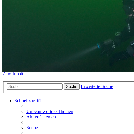
https://www.sidemount-forum.
Das alte Forum hier existiert n
Sidemount-Forum
Erlebe den Unterschied
Zum Inhalt
Erweiterte Suche
Suche
Schnellzugriff
Unbeantwortete Themen
Aktive Themen
Suche