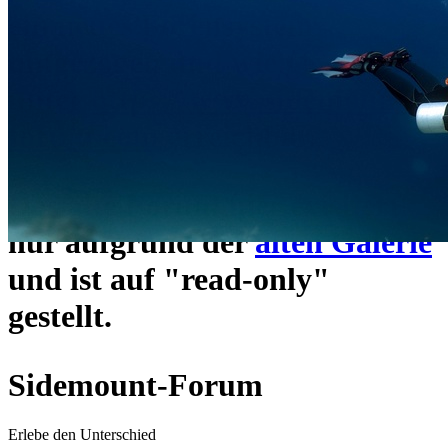
ein neues Forensystem
umgezogen und wie gewohnt
unter
https://www.sidemount-
forum.com
erreichbar.
Das alte Forum hier existiert
nur aufgrund der
alten Galerie
und ist auf "read-only"
gestellt.
Sidemount-Forum
Erlebe den Unterschied