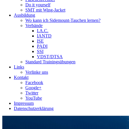
Do it yourself
SMT mit Wing-Jacket
Ausbildung
Wo kann ich Sidemount-Tauchen lernen?
Verbände
I.A.C.
IANTD
ISE
PADI
SSI
VDST/DTSA
Standard Trainingsübungen
Links
Verlinke uns
Kontakt
Facebook
Google+
Twitter
YouTube
Impressum
Datenschutzerklärung
Das Sidemount-Forum ist auf