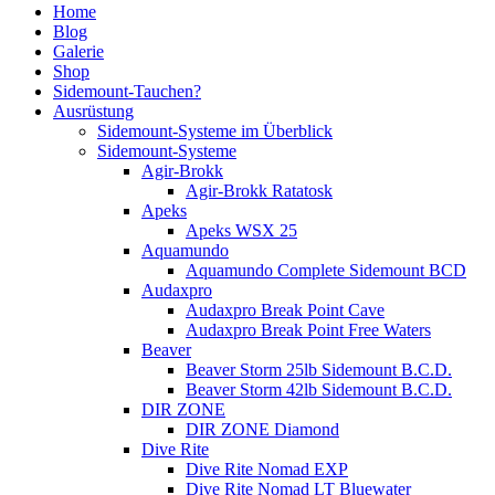
Home
Blog
Galerie
Shop
Sidemount-Tauchen?
Ausrüstung
Sidemount-Systeme im Überblick
Sidemount-Systeme
Agir-Brokk
Agir-Brokk Ratatosk
Apeks
Apeks WSX 25
Aquamundo
Aquamundo Complete Sidemount BCD
Audaxpro
Audaxpro Break Point Cave
Audaxpro Break Point Free Waters
Beaver
Beaver Storm 25lb Sidemount B.C.D.
Beaver Storm 42lb Sidemount B.C.D.
DIR ZONE
DIR ZONE Diamond
Dive Rite
Dive Rite Nomad EXP
Dive Rite Nomad LT Bluewater