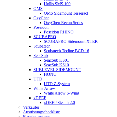
Hollis SMS 100
OMS
OMS Sidemount Tesseract
OxyCheq
OxyCheq Recon Series
Poseidon
Poseidon RHINO
SCUBAPRO
SCUBAPRO Sidemount XTEK
Scubatech
Scubatech Tecline BCD 16
SeacSub
SeacSub KS01
SeacSub KS10
SUBLEVEL SIDEMOUNT
HONU
UTD
UTD Z-System
White Arrow
White Arrow S-Wing
xDEEP
xDEEP Stealth 2.0
Verkäufer
Ausrüstungscheckliste
Flaschenrechner