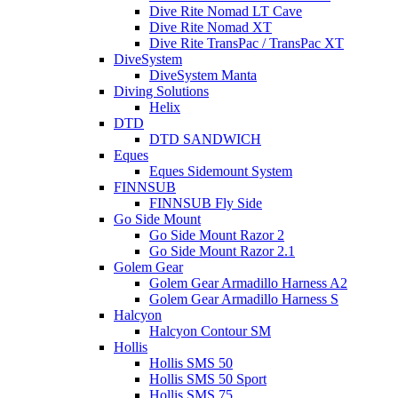
Dive Rite Nomad LT Cave
Dive Rite Nomad XT
Dive Rite TransPac / TransPac XT
DiveSystem
DiveSystem Manta
Diving Solutions
Helix
DTD
DTD SANDWICH
Eques
Eques Sidemount System
FINNSUB
FINNSUB Fly Side
Go Side Mount
Go Side Mount Razor 2
Go Side Mount Razor 2.1
Golem Gear
Golem Gear Armadillo Harness A2
Golem Gear Armadillo Harness S
Halcyon
Halcyon Contour SM
Hollis
Hollis SMS 50
Hollis SMS 50 Sport
Hollis SMS 75