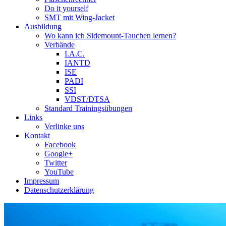
Do it yourself
SMT mit Wing-Jacket
Ausbildung
Wo kann ich Sidemount-Tauchen lernen?
Verbände
I.A.C.
IANTD
ISE
PADI
SSI
VDST/DTSA
Standard Trainingsübungen
Links
Verlinke uns
Kontakt
Facebook
Google+
Twitter
YouTube
Impressum
Datenschutzerklärung
Das Sidemount-Forum ist auf e