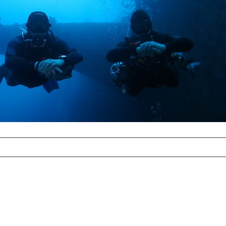
com
erreichbar.
ur aufgrund der
alten Galerie
und 