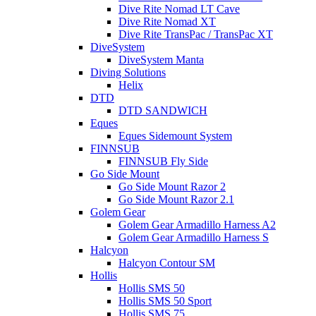
Dive Rite Nomad LT Cave
Dive Rite Nomad XT
Dive Rite TransPac / TransPac XT
DiveSystem
DiveSystem Manta
Diving Solutions
Helix
DTD
DTD SANDWICH
Eques
Eques Sidemount System
FINNSUB
FINNSUB Fly Side
Go Side Mount
Go Side Mount Razor 2
Go Side Mount Razor 2.1
Golem Gear
Golem Gear Armadillo Harness A2
Golem Gear Armadillo Harness S
Halcyon
Halcyon Contour SM
Hollis
Hollis SMS 50
Hollis SMS 50 Sport
Hollis SMS 75