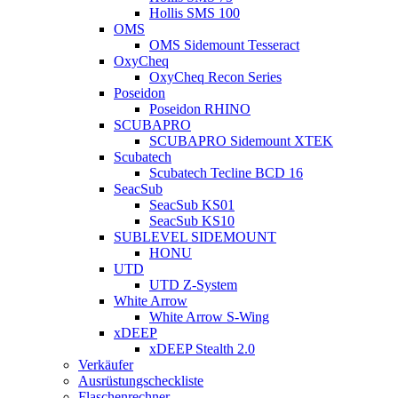
Hollis SMS 100
OMS
OMS Sidemount Tesseract
OxyCheq
OxyCheq Recon Series
Poseidon
Poseidon RHINO
SCUBAPRO
SCUBAPRO Sidemount XTEK
Scubatech
Scubatech Tecline BCD 16
SeacSub
SeacSub KS01
SeacSub KS10
SUBLEVEL SIDEMOUNT
HONU
UTD
UTD Z-System
White Arrow
White Arrow S-Wing
xDEEP
xDEEP Stealth 2.0
Verkäufer
Ausrüstungscheckliste
Flaschenrechner