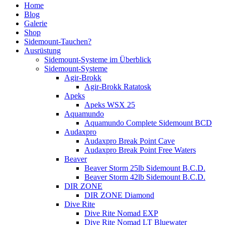
Home
Blog
Galerie
Shop
Sidemount-Tauchen?
Ausrüstung
Sidemount-Systeme im Überblick
Sidemount-Systeme
Agir-Brokk
Agir-Brokk Ratatosk
Apeks
Apeks WSX 25
Aquamundo
Aquamundo Complete Sidemount BCD
Audaxpro
Audaxpro Break Point Cave
Audaxpro Break Point Free Waters
Beaver
Beaver Storm 25lb Sidemount B.C.D.
Beaver Storm 42lb Sidemount B.C.D.
DIR ZONE
DIR ZONE Diamond
Dive Rite
Dive Rite Nomad EXP
Dive Rite Nomad LT Bluewater