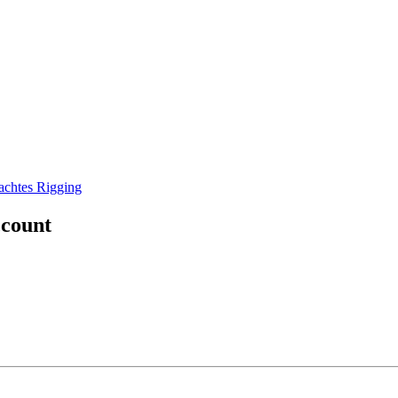
chtes Rigging
ccount