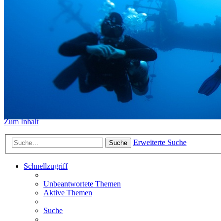
https://www.sidemount-forum.
Das alte Forum hier existiert n
Sidemount-Forum
Erlebe den Unterschied
Zum Inhalt
Erweiterte Suche
Suche
Schnellzugriff
Unbeantwortete Themen
Aktive Themen
Suche