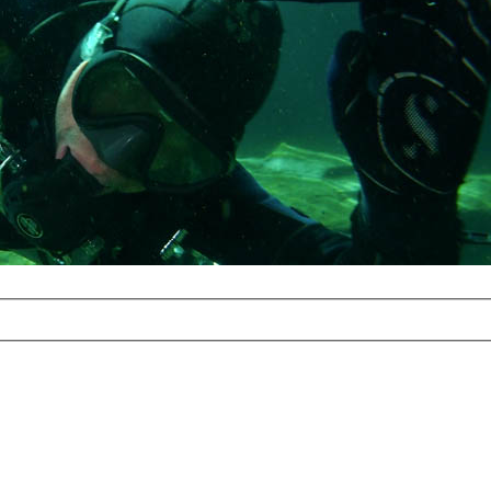
com
erreichbar.
ur aufgrund der
alten Galerie
und 