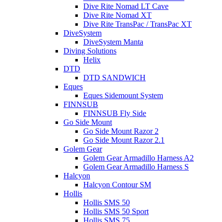
Dive Rite Nomad LT Cave
Dive Rite Nomad XT
Dive Rite TransPac / TransPac XT
DiveSystem
DiveSystem Manta
Diving Solutions
Helix
DTD
DTD SANDWICH
Eques
Eques Sidemount System
FINNSUB
FINNSUB Fly Side
Go Side Mount
Go Side Mount Razor 2
Go Side Mount Razor 2.1
Golem Gear
Golem Gear Armadillo Harness A2
Golem Gear Armadillo Harness S
Halcyon
Halcyon Contour SM
Hollis
Hollis SMS 50
Hollis SMS 50 Sport
Hollis SMS 75