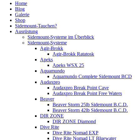
Home
Blog
Galerie
Shop
Sidemount-Tauchen?
Ausrüstung
Sidemount-Systeme im Überblick
Sidemount-Systeme
Agir-Brokk
Agir-Brokk Ratatosk
Apeks
Apeks WSX 25
Aquamundo
Aquamundo Complete Sidemount BCD
Audaxpro
Audaxpro Break Point Cave
Audaxpro Break Point Free Waters
Beaver
Beaver Storm 25lb Sidemount B.C.D.
Beaver Storm 42lb Sidemount B.C.D.
DIR ZONE
DIR ZONE Diamond
Dive Rite
Dive Rite Nomad EXP
Dive Rite Nomad LT Bluewater