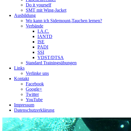
Do it yourself
SMT mit Wing-Jacket
Ausbildung
Wo kann ich Sidemount-Tauchen lernen?
Verbände
I.A.C.
IANTD
ISE
PADI
SSI
VDST/DTSA
Standard Trainingsübungen
Links
Verlinke uns
Kontakt
Facebook
Google+
Twitter
YouTube
Impressum
Datenschutzerklärung
Das Sidemount-Forum ist auf e