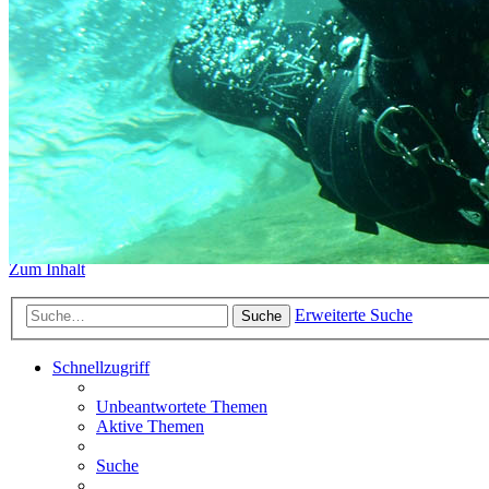
https://www.sidemount-forum.
Das alte Forum hier existiert n
Sidemount-Forum
Erlebe den Unterschied
Zum Inhalt
Erweiterte Suche
Suche
Schnellzugriff
Unbeantwortete Themen
Aktive Themen
Suche