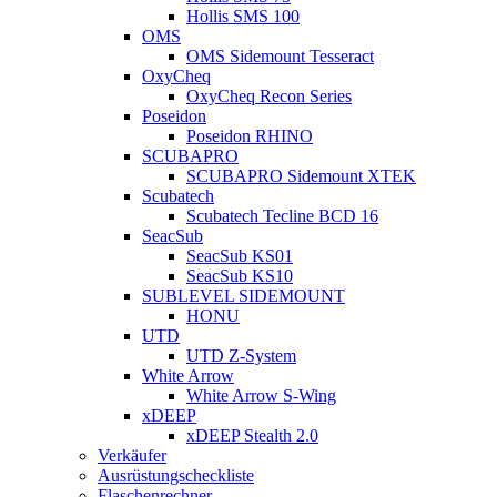
Hollis SMS 100
OMS
OMS Sidemount Tesseract
OxyCheq
OxyCheq Recon Series
Poseidon
Poseidon RHINO
SCUBAPRO
SCUBAPRO Sidemount XTEK
Scubatech
Scubatech Tecline BCD 16
SeacSub
SeacSub KS01
SeacSub KS10
SUBLEVEL SIDEMOUNT
HONU
UTD
UTD Z-System
White Arrow
White Arrow S-Wing
xDEEP
xDEEP Stealth 2.0
Verkäufer
Ausrüstungscheckliste
Flaschenrechner