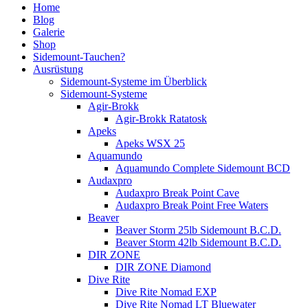
Home
Blog
Galerie
Shop
Sidemount-Tauchen?
Ausrüstung
Sidemount-Systeme im Überblick
Sidemount-Systeme
Agir-Brokk
Agir-Brokk Ratatosk
Apeks
Apeks WSX 25
Aquamundo
Aquamundo Complete Sidemount BCD
Audaxpro
Audaxpro Break Point Cave
Audaxpro Break Point Free Waters
Beaver
Beaver Storm 25lb Sidemount B.C.D.
Beaver Storm 42lb Sidemount B.C.D.
DIR ZONE
DIR ZONE Diamond
Dive Rite
Dive Rite Nomad EXP
Dive Rite Nomad LT Bluewater