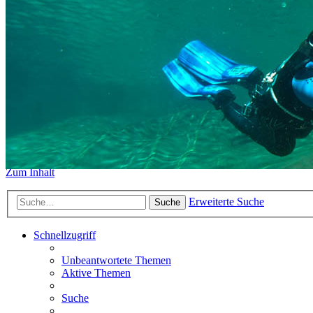
https://www.sidemount-forum.
Das alte Forum hier existiert n
Sidemount-Forum
Erlebe den Unterschied
Zum Inhalt
Erweiterte Suche
Suche
Schnellzugriff
Unbeantwortete Themen
Aktive Themen
Suche