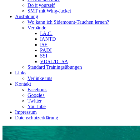
Do it yourself
SMT mit Wing-Jacket
Ausbildung
Wo kann ich Sidemount-Tauchen lernen?
Verbände
I.A.C.
IANTD
ISE
PADI
SSI
VDST/DTSA
Standard Trainingsübungen
Links
Verlinke uns
Kontakt
Facebook
Google+
Twitter
YouTube
Impressum
Datenschutzerklärung
Das Sidemount-Forum ist auf e