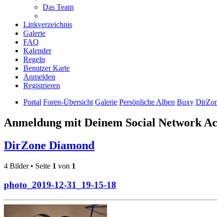
Das Team
Linkverzeichnis
Galerie
FAQ
Kalender
Regeln
Benutzer Karte
Anmelden
Registrieren
Portal
Foren-Übersicht
Galerie
Persönliche Alben
Buxy
DirZo
Anmeldung mit Deinem Social Network A
DirZone Diamond
4 Bilder • Seite
1
von
1
photo_2019-12-31_19-15-18