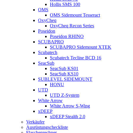
Hollis SMS 100
OMS
OMS Sidemount Tesseract
OxyCheq
OxyCheq Recon Series
Poseidon
Poseidon RHINO
SCUBAPRO
SCUBAPRO Sidemount XTEK
Scubatech
Scubatech Tecline BCD 16
SeacSub
SeacSub KS01
SeacSub KS10
SUBLEVEL SIDEMOUNT
HONU
UTD
UTD Z-System
White Arrow
White Arrow S-Wing
xDEEP
xDEEP Stealth 2.0
Verkäufer
Ausrüstungscheckliste
Flaschenrechner