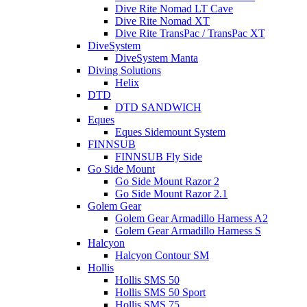
Dive Rite Nomad LT Cave
Dive Rite Nomad XT
Dive Rite TransPac / TransPac XT
DiveSystem
DiveSystem Manta
Diving Solutions
Helix
DTD
DTD SANDWICH
Eques
Eques Sidemount System
FINNSUB
FINNSUB Fly Side
Go Side Mount
Go Side Mount Razor 2
Go Side Mount Razor 2.1
Golem Gear
Golem Gear Armadillo Harness A2
Golem Gear Armadillo Harness S
Halcyon
Halcyon Contour SM
Hollis
Hollis SMS 50
Hollis SMS 50 Sport
Hollis SMS 75