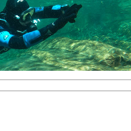
com
erreichbar.
ur aufgrund der
alten Galerie
und 