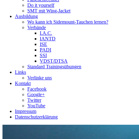
Do it yourself
SMT mit Wing-Jacket
Ausbildung
Wo kann ich Sidemount-Tauchen lernen?
Verbände
I.A.C.
IANTD
ISE
PADI
SSI
VDST/DTSA
Standard Trainingsübungen
Links
Verlinke uns
Kontakt
Facebook
Google+
Twitter
YouTube
Impressum
Datenschutzerklärung
Das Sidemount-Forum ist auf