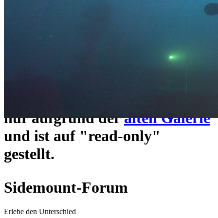
ein neues Forensystem
umgezogen und wie gewohnt
unter
https://www.sidemount-
forum.com
erreichbar.
Das alte Forum hier existiert
nur aufgrund der
alten Galerie
und ist auf "read-only"
gestellt.
Sidemount-Forum
Erlebe den Unterschied