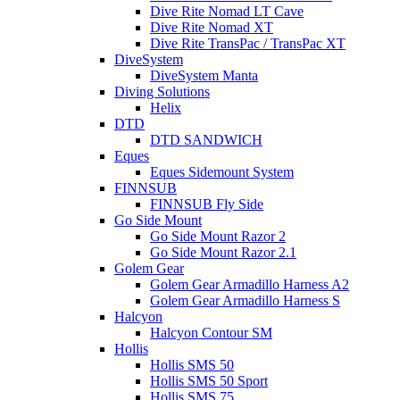
Dive Rite Nomad LT Cave
Dive Rite Nomad XT
Dive Rite TransPac / TransPac XT
DiveSystem
DiveSystem Manta
Diving Solutions
Helix
DTD
DTD SANDWICH
Eques
Eques Sidemount System
FINNSUB
FINNSUB Fly Side
Go Side Mount
Go Side Mount Razor 2
Go Side Mount Razor 2.1
Golem Gear
Golem Gear Armadillo Harness A2
Golem Gear Armadillo Harness S
Halcyon
Halcyon Contour SM
Hollis
Hollis SMS 50
Hollis SMS 50 Sport
Hollis SMS 75