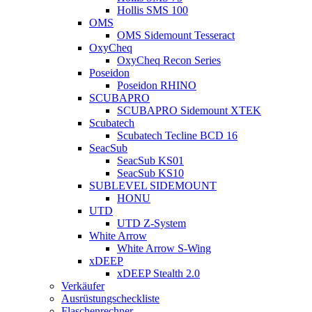
Hollis SMS 100
OMS
OMS Sidemount Tesseract
OxyCheq
OxyCheq Recon Series
Poseidon
Poseidon RHINO
SCUBAPRO
SCUBAPRO Sidemount XTEK
Scubatech
Scubatech Tecline BCD 16
SeacSub
SeacSub KS01
SeacSub KS10
SUBLEVEL SIDEMOUNT
HONU
UTD
UTD Z-System
White Arrow
White Arrow S-Wing
xDEEP
xDEEP Stealth 2.0
Verkäufer
Ausrüstungscheckliste
Flaschenrechner