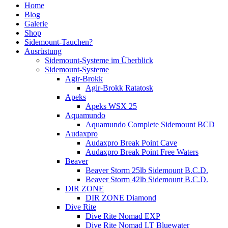
Home
Blog
Galerie
Shop
Sidemount-Tauchen?
Ausrüstung
Sidemount-Systeme im Überblick
Sidemount-Systeme
Agir-Brokk
Agir-Brokk Ratatosk
Apeks
Apeks WSX 25
Aquamundo
Aquamundo Complete Sidemount BCD
Audaxpro
Audaxpro Break Point Cave
Audaxpro Break Point Free Waters
Beaver
Beaver Storm 25lb Sidemount B.C.D.
Beaver Storm 42lb Sidemount B.C.D.
DIR ZONE
DIR ZONE Diamond
Dive Rite
Dive Rite Nomad EXP
Dive Rite Nomad LT Bluewater