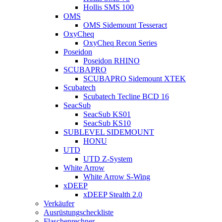
Hollis SMS 100
OMS
OMS Sidemount Tesseract
OxyCheq
OxyCheq Recon Series
Poseidon
Poseidon RHINO
SCUBAPRO
SCUBAPRO Sidemount XTEK
Scubatech
Scubatech Tecline BCD 16
SeacSub
SeacSub KS01
SeacSub KS10
SUBLEVEL SIDEMOUNT
HONU
UTD
UTD Z-System
White Arrow
White Arrow S-Wing
xDEEP
xDEEP Stealth 2.0
Verkäufer
Ausrüstungscheckliste
Flaschenrechner