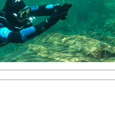
com
erreichbar.
ur aufgrund der
alten Galerie
und 