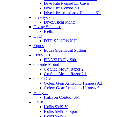
Dive Rite Nomad LT Cave
Dive Rite Nomad XT
Dive Rite TransPac / TransPac XT
DiveSystem
DiveSystem Manta
Diving Solutions
Helix
DTD
DTD SANDWICH
Eques
Eques Sidemount System
FINNSUB
FINNSUB Fly Side
Go Side Mount
Go Side Mount Razor 2
Go Side Mount Razor 2.1
Golem Gear
Golem Gear Armadillo Harness A2
Golem Gear Armadillo Harness S
Halcyon
Halcyon Contour SM
Hollis
Hollis SMS 50
Hollis SMS 50 Sport
Hollis SMS 75