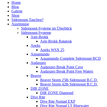
Home
Blog
Galerie
Shop
Sidemount-Tauchen?
Ausrüstung
Sidemount-Systeme im Überblick
Sidemount-Systeme
Agir-Brokk
Agir-Brokk Ratatosk
Apeks
Apeks WSX 25
Aquamundo
Aquamundo Complete Sidemount BCD
Audaxpro
Audaxpro Break Point Cave
Audaxpro Break Point Free Waters
Beaver
Beaver Storm 25lb Sidemount B.C.D.
Beaver Storm 42lb Sidemount B.C.D.
DIR ZONE
DIR ZONE Diamond
Dive Rite
Dive Rite Nomad EXP
Dive Rite Nomad LT Bluewater