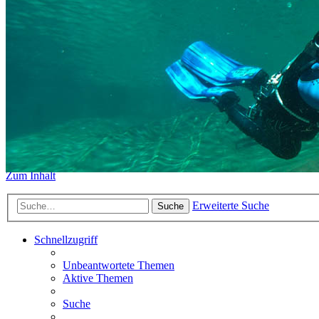
https://www.sidemount-forum.
Das alte Forum hier existiert n
Sidemount-Forum
Erlebe den Unterschied
Zum Inhalt
Erweiterte Suche
Suche
Schnellzugriff
Unbeantwortete Themen
Aktive Themen
Suche