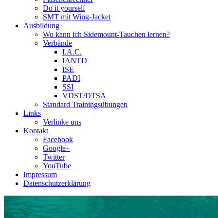
Do it yourself
SMT mit Wing-Jacket
Ausbildung
Wo kann ich Sidemount-Tauchen lernen?
Verbände
I.A.C.
IANTD
ISE
PADI
SSI
VDST/DTSA
Standard Trainingsübungen
Links
Verlinke uns
Kontakt
Facebook
Google+
Twitter
YouTube
Impressum
Datenschutzerklärung
Das Sidemount-Forum ist auf e