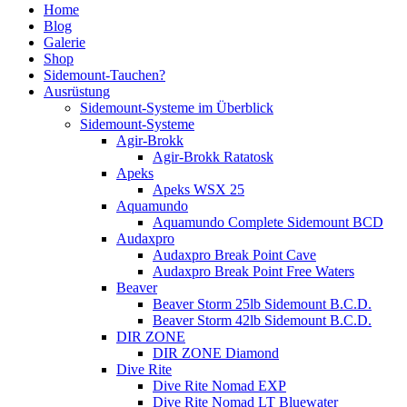
Home
Blog
Galerie
Shop
Sidemount-Tauchen?
Ausrüstung
Sidemount-Systeme im Überblick
Sidemount-Systeme
Agir-Brokk
Agir-Brokk Ratatosk
Apeks
Apeks WSX 25
Aquamundo
Aquamundo Complete Sidemount BCD
Audaxpro
Audaxpro Break Point Cave
Audaxpro Break Point Free Waters
Beaver
Beaver Storm 25lb Sidemount B.C.D.
Beaver Storm 42lb Sidemount B.C.D.
DIR ZONE
DIR ZONE Diamond
Dive Rite
Dive Rite Nomad EXP
Dive Rite Nomad LT Bluewater