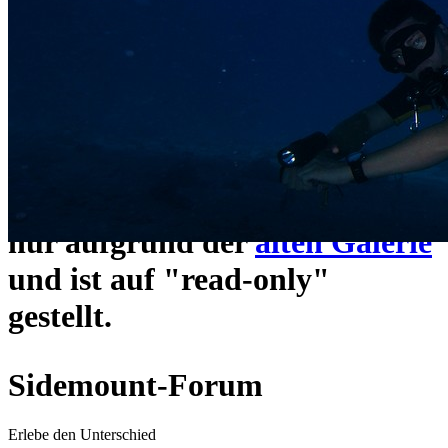
ein neues Forensystem
umgezogen und wie gewohnt
unter
https://www.sidemount-
forum.com
erreichbar.
Das alte Forum hier existiert
nur aufgrund der
alten Galerie
und ist auf "read-only"
gestellt.
Sidemount-Forum
Erlebe den Unterschied