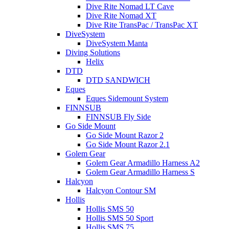
Dive Rite Nomad LT Cave
Dive Rite Nomad XT
Dive Rite TransPac / TransPac XT
DiveSystem
DiveSystem Manta
Diving Solutions
Helix
DTD
DTD SANDWICH
Eques
Eques Sidemount System
FINNSUB
FINNSUB Fly Side
Go Side Mount
Go Side Mount Razor 2
Go Side Mount Razor 2.1
Golem Gear
Golem Gear Armadillo Harness A2
Golem Gear Armadillo Harness S
Halcyon
Halcyon Contour SM
Hollis
Hollis SMS 50
Hollis SMS 50 Sport
Hollis SMS 75