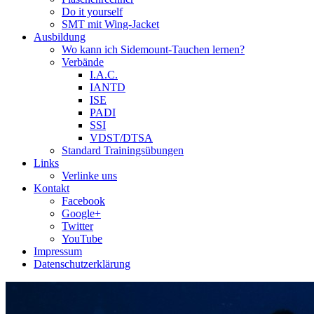
Do it yourself
SMT mit Wing-Jacket
Ausbildung
Wo kann ich Sidemount-Tauchen lernen?
Verbände
I.A.C.
IANTD
ISE
PADI
SSI
VDST/DTSA
Standard Trainingsübungen
Links
Verlinke uns
Kontakt
Facebook
Google+
Twitter
YouTube
Impressum
Datenschutzerklärung
Das Sidemount-Forum ist auf