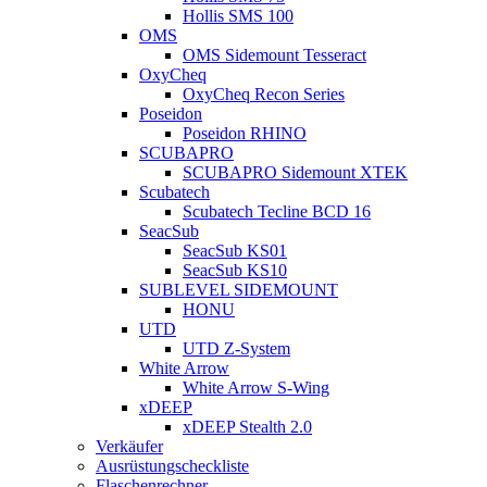
Hollis SMS 100
OMS
OMS Sidemount Tesseract
OxyCheq
OxyCheq Recon Series
Poseidon
Poseidon RHINO
SCUBAPRO
SCUBAPRO Sidemount XTEK
Scubatech
Scubatech Tecline BCD 16
SeacSub
SeacSub KS01
SeacSub KS10
SUBLEVEL SIDEMOUNT
HONU
UTD
UTD Z-System
White Arrow
White Arrow S-Wing
xDEEP
xDEEP Stealth 2.0
Verkäufer
Ausrüstungscheckliste
Flaschenrechner