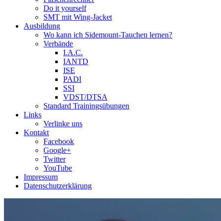
Do it yourself
SMT mit Wing-Jacket
Ausbildung
Wo kann ich Sidemount-Tauchen lernen?
Verbände
I.A.C.
IANTD
ISE
PADI
SSI
VDST/DTSA
Standard Trainingsübungen
Links
Verlinke uns
Kontakt
Facebook
Google+
Twitter
YouTube
Impressum
Datenschutzerklärung
Das Sidemount-Forum ist auf