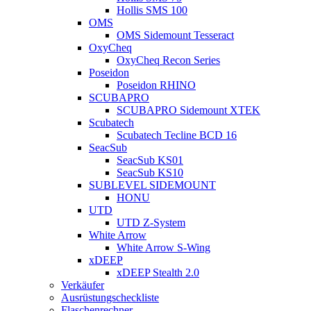
Hollis SMS 100
OMS
OMS Sidemount Tesseract
OxyCheq
OxyCheq Recon Series
Poseidon
Poseidon RHINO
SCUBAPRO
SCUBAPRO Sidemount XTEK
Scubatech
Scubatech Tecline BCD 16
SeacSub
SeacSub KS01
SeacSub KS10
SUBLEVEL SIDEMOUNT
HONU
UTD
UTD Z-System
White Arrow
White Arrow S-Wing
xDEEP
xDEEP Stealth 2.0
Verkäufer
Ausrüstungscheckliste
Flaschenrechner