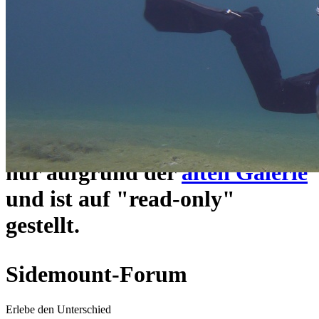
ein neues Forensystem
umgezogen und wie gewohnt
unter
https://www.sidemount-
forum.com
erreichbar.
Das alte Forum hier existiert
nur aufgrund der
alten Galerie
und ist auf "read-only"
gestellt.
Sidemount-Forum
Erlebe den Unterschied