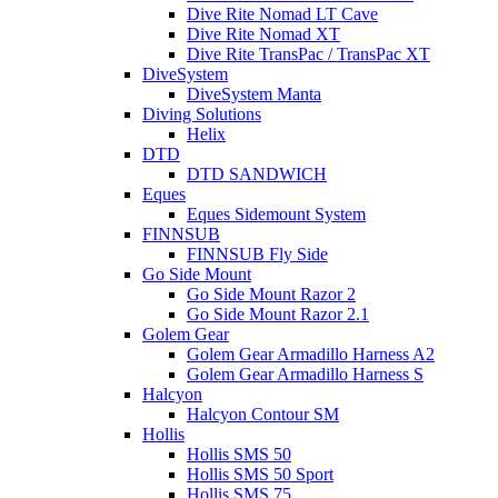
Dive Rite Nomad LT Cave
Dive Rite Nomad XT
Dive Rite TransPac / TransPac XT
DiveSystem
DiveSystem Manta
Diving Solutions
Helix
DTD
DTD SANDWICH
Eques
Eques Sidemount System
FINNSUB
FINNSUB Fly Side
Go Side Mount
Go Side Mount Razor 2
Go Side Mount Razor 2.1
Golem Gear
Golem Gear Armadillo Harness A2
Golem Gear Armadillo Harness S
Halcyon
Halcyon Contour SM
Hollis
Hollis SMS 50
Hollis SMS 50 Sport
Hollis SMS 75