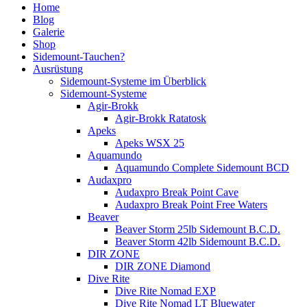
Home
Blog
Galerie
Shop
Sidemount-Tauchen?
Ausrüstung
Sidemount-Systeme im Überblick
Sidemount-Systeme
Agir-Brokk
Agir-Brokk Ratatosk
Apeks
Apeks WSX 25
Aquamundo
Aquamundo Complete Sidemount BCD
Audaxpro
Audaxpro Break Point Cave
Audaxpro Break Point Free Waters
Beaver
Beaver Storm 25lb Sidemount B.C.D.
Beaver Storm 42lb Sidemount B.C.D.
DIR ZONE
DIR ZONE Diamond
Dive Rite
Dive Rite Nomad EXP
Dive Rite Nomad LT Bluewater