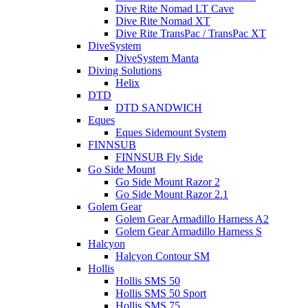
Dive Rite Nomad LT Cave
Dive Rite Nomad XT
Dive Rite TransPac / TransPac XT
DiveSystem
DiveSystem Manta
Diving Solutions
Helix
DTD
DTD SANDWICH
Eques
Eques Sidemount System
FINNSUB
FINNSUB Fly Side
Go Side Mount
Go Side Mount Razor 2
Go Side Mount Razor 2.1
Golem Gear
Golem Gear Armadillo Harness A2
Golem Gear Armadillo Harness S
Halcyon
Halcyon Contour SM
Hollis
Hollis SMS 50
Hollis SMS 50 Sport
Hollis SMS 75