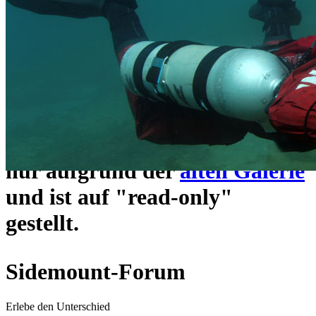
ein neues Forensystem
umgezogen und wie gewohnt
unter
https://www.sidemount-
forum.com
erreichbar.
Das alte Forum hier existiert
nur aufgrund der
alten Galerie
und ist auf "read-only"
gestellt.
Sidemount-Forum
Erlebe den Unterschied