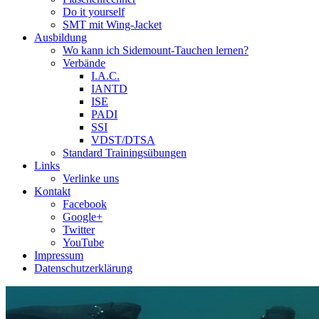
Do it yourself
SMT mit Wing-Jacket
Ausbildung
Wo kann ich Sidemount-Tauchen lernen?
Verbände
I.A.C.
IANTD
ISE
PADI
SSI
VDST/DTSA
Standard Trainingsübungen
Links
Verlinke uns
Kontakt
Facebook
Google+
Twitter
YouTube
Impressum
Datenschutzerklärung
Das Sidemount-Forum ist auf