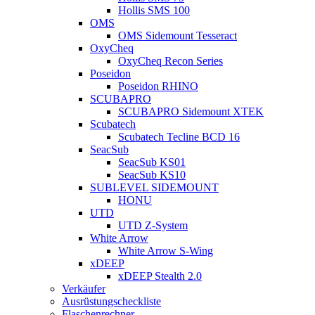
Hollis SMS 100
OMS
OMS Sidemount Tesseract
OxyCheq
OxyCheq Recon Series
Poseidon
Poseidon RHINO
SCUBAPRO
SCUBAPRO Sidemount XTEK
Scubatech
Scubatech Tecline BCD 16
SeacSub
SeacSub KS01
SeacSub KS10
SUBLEVEL SIDEMOUNT
HONU
UTD
UTD Z-System
White Arrow
White Arrow S-Wing
xDEEP
xDEEP Stealth 2.0
Verkäufer
Ausrüstungscheckliste
Flaschenrechner