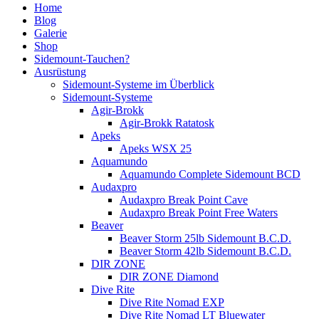
Home
Blog
Galerie
Shop
Sidemount-Tauchen?
Ausrüstung
Sidemount-Systeme im Überblick
Sidemount-Systeme
Agir-Brokk
Agir-Brokk Ratatosk
Apeks
Apeks WSX 25
Aquamundo
Aquamundo Complete Sidemount BCD
Audaxpro
Audaxpro Break Point Cave
Audaxpro Break Point Free Waters
Beaver
Beaver Storm 25lb Sidemount B.C.D.
Beaver Storm 42lb Sidemount B.C.D.
DIR ZONE
DIR ZONE Diamond
Dive Rite
Dive Rite Nomad EXP
Dive Rite Nomad LT Bluewater