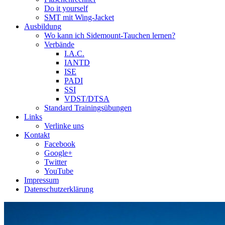
Do it yourself
SMT mit Wing-Jacket
Ausbildung
Wo kann ich Sidemount-Tauchen lernen?
Verbände
I.A.C.
IANTD
ISE
PADI
SSI
VDST/DTSA
Standard Trainingsübungen
Links
Verlinke uns
Kontakt
Facebook
Google+
Twitter
YouTube
Impressum
Datenschutzerklärung
Das Sidemount-Forum ist auf