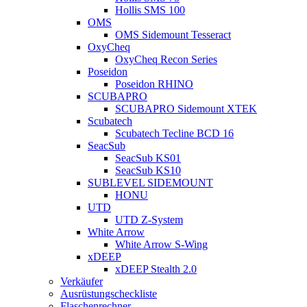
Hollis SMS 100
OMS
OMS Sidemount Tesseract
OxyCheq
OxyCheq Recon Series
Poseidon
Poseidon RHINO
SCUBAPRO
SCUBAPRO Sidemount XTEK
Scubatech
Scubatech Tecline BCD 16
SeacSub
SeacSub KS01
SeacSub KS10
SUBLEVEL SIDEMOUNT
HONU
UTD
UTD Z-System
White Arrow
White Arrow S-Wing
xDEEP
xDEEP Stealth 2.0
Verkäufer
Ausrüstungscheckliste
Flaschenrechner