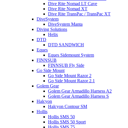
Dive Rite Nomad LT Cave
Dive Rite Nomad XT
Dive Rite TransPac / TransPac XT
DiveSystem
DiveSystem Manta
Diving Solutions
Helix
DTD
DTD SANDWICH
Eques
Eques Sidemount System
FINNSUB
FINNSUB Fly Side
Go Side Mount
Go Side Mount Razor 2
Go Side Mount Razor 2.1
Golem Gear
Golem Gear Armadillo Harness A2
Golem Gear Armadillo Harness S
Halcyon
Halcyon Contour SM
Hollis
Hollis SMS 50
Hollis SMS 50 Sport
Hollis SMS 75