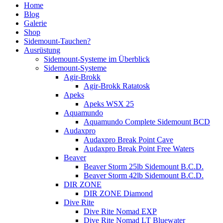
Home
Blog
Galerie
Shop
Sidemount-Tauchen?
Ausrüstung
Sidemount-Systeme im Überblick
Sidemount-Systeme
Agir-Brokk
Agir-Brokk Ratatosk
Apeks
Apeks WSX 25
Aquamundo
Aquamundo Complete Sidemount BCD
Audaxpro
Audaxpro Break Point Cave
Audaxpro Break Point Free Waters
Beaver
Beaver Storm 25lb Sidemount B.C.D.
Beaver Storm 42lb Sidemount B.C.D.
DIR ZONE
DIR ZONE Diamond
Dive Rite
Dive Rite Nomad EXP
Dive Rite Nomad LT Bluewater