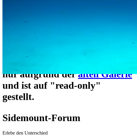
ein neues Forensystem
umgezogen und wie gewohnt
unter
https://www.sidemount-
forum.com
erreichbar.
Das alte Forum hier existiert
nur aufgrund der
alten Galerie
und ist auf "read-only"
gestellt.
Sidemount-Forum
Erlebe den Unterschied