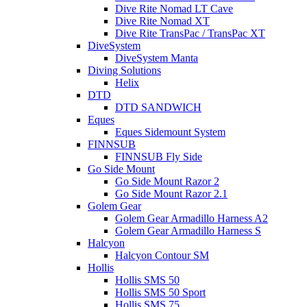
Dive Rite Nomad LT Cave
Dive Rite Nomad XT
Dive Rite TransPac / TransPac XT
DiveSystem
DiveSystem Manta
Diving Solutions
Helix
DTD
DTD SANDWICH
Eques
Eques Sidemount System
FINNSUB
FINNSUB Fly Side
Go Side Mount
Go Side Mount Razor 2
Go Side Mount Razor 2.1
Golem Gear
Golem Gear Armadillo Harness A2
Golem Gear Armadillo Harness S
Halcyon
Halcyon Contour SM
Hollis
Hollis SMS 50
Hollis SMS 50 Sport
Hollis SMS 75