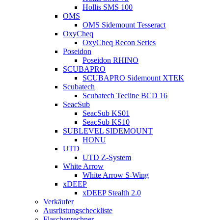
Hollis SMS 100
OMS
OMS Sidemount Tesseract
OxyCheq
OxyCheq Recon Series
Poseidon
Poseidon RHINO
SCUBAPRO
SCUBAPRO Sidemount XTEK
Scubatech
Scubatech Tecline BCD 16
SeacSub
SeacSub KS01
SeacSub KS10
SUBLEVEL SIDEMOUNT
HONU
UTD
UTD Z-System
White Arrow
White Arrow S-Wing
xDEEP
xDEEP Stealth 2.0
Verkäufer
Ausrüstungscheckliste
Flaschenrechner