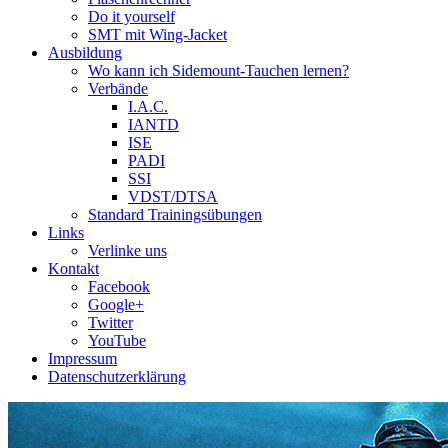
Do it yourself
SMT mit Wing-Jacket
Ausbildung
Wo kann ich Sidemount-Tauchen lernen?
Verbände
I.A.C.
IANTD
ISE
PADI
SSI
VDST/DTSA
Standard Trainingsübungen
Links
Verlinke uns
Kontakt
Facebook
Google+
Twitter
YouTube
Impressum
Datenschutzerklärung
Das Sidemount-Forum ist auf