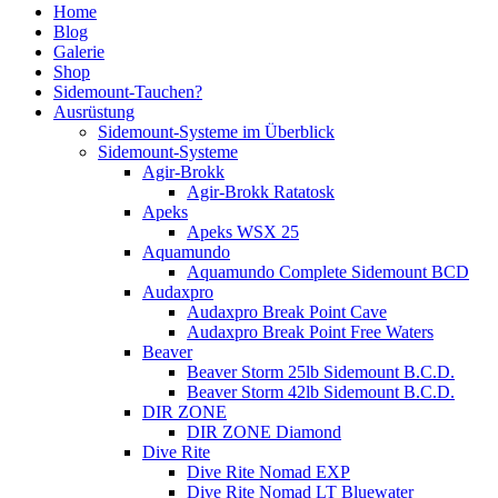
Home
Blog
Galerie
Shop
Sidemount-Tauchen?
Ausrüstung
Sidemount-Systeme im Überblick
Sidemount-Systeme
Agir-Brokk
Agir-Brokk Ratatosk
Apeks
Apeks WSX 25
Aquamundo
Aquamundo Complete Sidemount BCD
Audaxpro
Audaxpro Break Point Cave
Audaxpro Break Point Free Waters
Beaver
Beaver Storm 25lb Sidemount B.C.D.
Beaver Storm 42lb Sidemount B.C.D.
DIR ZONE
DIR ZONE Diamond
Dive Rite
Dive Rite Nomad EXP
Dive Rite Nomad LT Bluewater