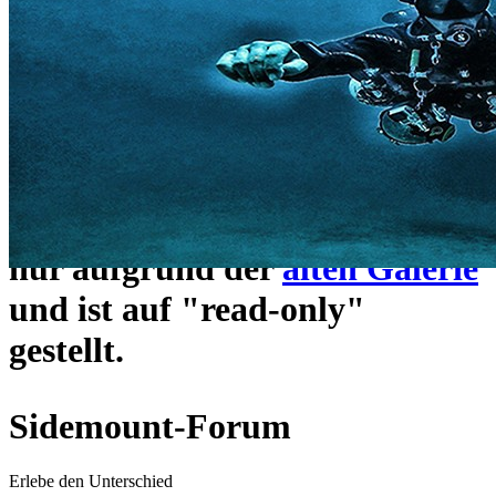
ein neues Forensystem
umgezogen und wie gewohnt
unter
https://www.sidemount-
forum.com
erreichbar.
Das alte Forum hier existiert
nur aufgrund der
alten Galerie
und ist auf "read-only"
gestellt.
Sidemount-Forum
Erlebe den Unterschied