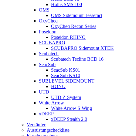
Hollis SMS 100
OMS
OMS Sidemount Tesseract
OxyCheq
OxyCheq Recon Series
Poseidon
Poseidon RHINO
SCUBAPRO
SCUBAPRO Sidemount XTEK
Scubatech
Scubatech Tecline BCD 16
SeacSub
SeacSub KS01
SeacSub KS10
SUBLEVEL SIDEMOUNT
HONU
UTD
UTD Z-System
White Arrow
White Arrow S-Wing
xDEEP
xDEEP Stealth 2.0
Verkäufer
Ausrüstungscheckliste
Flaschenrechner