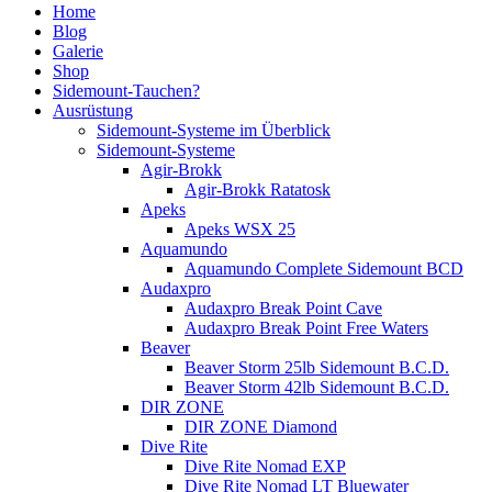
Home
Blog
Galerie
Shop
Sidemount-Tauchen?
Ausrüstung
Sidemount-Systeme im Überblick
Sidemount-Systeme
Agir-Brokk
Agir-Brokk Ratatosk
Apeks
Apeks WSX 25
Aquamundo
Aquamundo Complete Sidemount BCD
Audaxpro
Audaxpro Break Point Cave
Audaxpro Break Point Free Waters
Beaver
Beaver Storm 25lb Sidemount B.C.D.
Beaver Storm 42lb Sidemount B.C.D.
DIR ZONE
DIR ZONE Diamond
Dive Rite
Dive Rite Nomad EXP
Dive Rite Nomad LT Bluewater