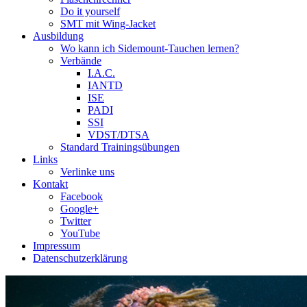
Do it yourself
SMT mit Wing-Jacket
Ausbildung
Wo kann ich Sidemount-Tauchen lernen?
Verbände
I.A.C.
IANTD
ISE
PADI
SSI
VDST/DTSA
Standard Trainingsübungen
Links
Verlinke uns
Kontakt
Facebook
Google+
Twitter
YouTube
Impressum
Datenschutzerklärung
Das Sidemount-Forum ist auf