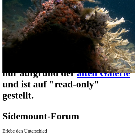
ein neues Forensystem
umgezogen und wie gewohnt
unter
https://www.sidemount-
forum.com
erreichbar.
Das alte Forum hier existiert
nur aufgrund der
alten Galerie
und ist auf "read-only"
gestellt.
Sidemount-Forum
Erlebe den Unterschied