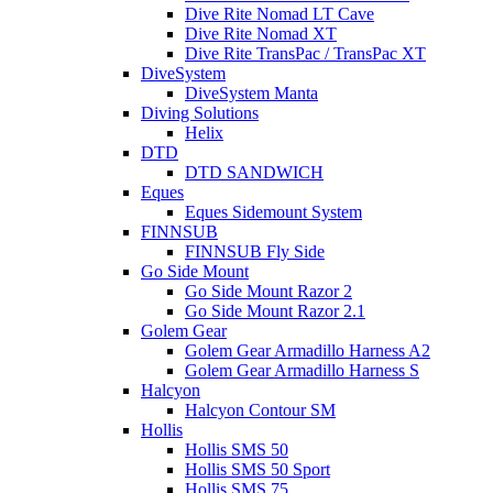
Dive Rite Nomad LT Cave
Dive Rite Nomad XT
Dive Rite TransPac / TransPac XT
DiveSystem
DiveSystem Manta
Diving Solutions
Helix
DTD
DTD SANDWICH
Eques
Eques Sidemount System
FINNSUB
FINNSUB Fly Side
Go Side Mount
Go Side Mount Razor 2
Go Side Mount Razor 2.1
Golem Gear
Golem Gear Armadillo Harness A2
Golem Gear Armadillo Harness S
Halcyon
Halcyon Contour SM
Hollis
Hollis SMS 50
Hollis SMS 50 Sport
Hollis SMS 75