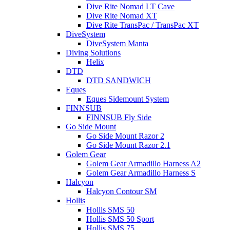
Dive Rite Nomad LT Cave
Dive Rite Nomad XT
Dive Rite TransPac / TransPac XT
DiveSystem
DiveSystem Manta
Diving Solutions
Helix
DTD
DTD SANDWICH
Eques
Eques Sidemount System
FINNSUB
FINNSUB Fly Side
Go Side Mount
Go Side Mount Razor 2
Go Side Mount Razor 2.1
Golem Gear
Golem Gear Armadillo Harness A2
Golem Gear Armadillo Harness S
Halcyon
Halcyon Contour SM
Hollis
Hollis SMS 50
Hollis SMS 50 Sport
Hollis SMS 75