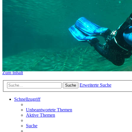
https://www.sidemount-forum.
Das alte Forum hier existiert n
Sidemount-Forum
Erlebe den Unterschied
Zum Inhalt
Erweiterte Suche
Suche
Schnellzugriff
Unbeantwortete Themen
Aktive Themen
Suche