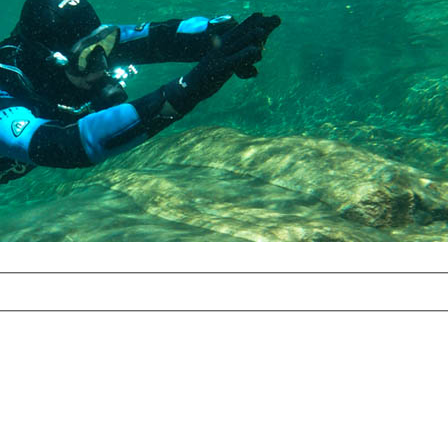
com
erreichbar.
ur aufgrund der
alten Galerie
und 