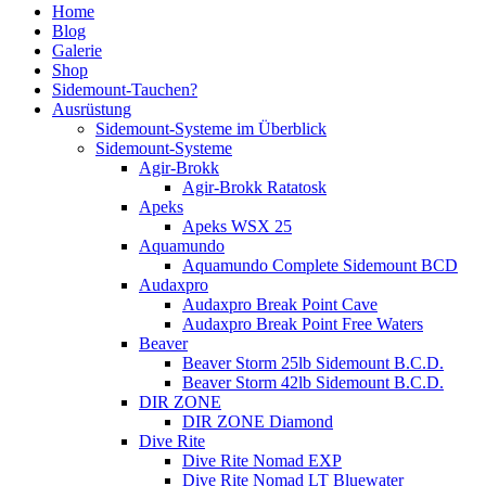
Home
Blog
Galerie
Shop
Sidemount-Tauchen?
Ausrüstung
Sidemount-Systeme im Überblick
Sidemount-Systeme
Agir-Brokk
Agir-Brokk Ratatosk
Apeks
Apeks WSX 25
Aquamundo
Aquamundo Complete Sidemount BCD
Audaxpro
Audaxpro Break Point Cave
Audaxpro Break Point Free Waters
Beaver
Beaver Storm 25lb Sidemount B.C.D.
Beaver Storm 42lb Sidemount B.C.D.
DIR ZONE
DIR ZONE Diamond
Dive Rite
Dive Rite Nomad EXP
Dive Rite Nomad LT Bluewater