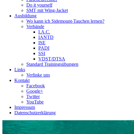
Do it yourself
SMT mit Wing-Jacket
Ausbildung
Wo kann ich Sidemount-Tauchen lernen?
Verbände
I.A.C.
IANTD
ISE
PADI
SSI
VDST/DTSA
Standard Trainingsübungen
Links
Verlinke uns
Kontakt
Facebook
Google+
Twitter
YouTube
Impressum
Datenschutzerklärung
Das Sidemount-Forum ist auf e