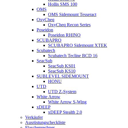
Hollis SMS 100
OMS
OMS Sidemount Tesseract
OxyCheq
OxyCheq Recon Series
Poseidon
Poseidon RHINO
SCUBAPRO
SCUBAPRO Sidemount XTEK
Scubatech
Scubatech Tecline BCD 16
SeacSub
SeacSub KS01
SeacSub KS10
SUBLEVEL SIDEMOUNT
HONU
UTD
UTD Z-System
White Arrow
White Arrow S-Wing
xDEEP
xDEEP Stealth 2.0
Verkäufer
Ausrüstungscheckliste
Flaschenrechner