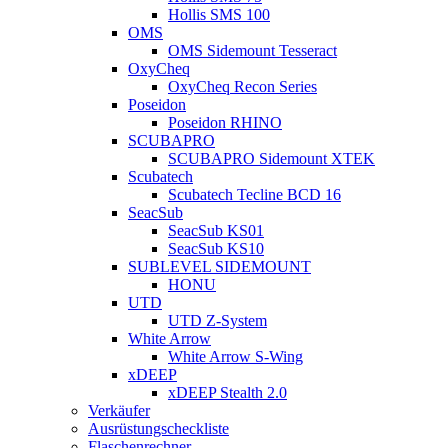
Hollis SMS 100
OMS
OMS Sidemount Tesseract
OxyCheq
OxyCheq Recon Series
Poseidon
Poseidon RHINO
SCUBAPRO
SCUBAPRO Sidemount XTEK
Scubatech
Scubatech Tecline BCD 16
SeacSub
SeacSub KS01
SeacSub KS10
SUBLEVEL SIDEMOUNT
HONU
UTD
UTD Z-System
White Arrow
White Arrow S-Wing
xDEEP
xDEEP Stealth 2.0
Verkäufer
Ausrüstungscheckliste
Flaschenrechner