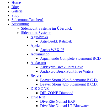
Home
Blog
Galerie
Shop
Sidemount-Tauchen?
Ausrüstung
Sidemount-Systeme im Überblick
Sidemount-Systeme
Agir-Brokk
Agir-Brokk Ratatosk
Apeks
Apeks WSX 25
Aquamundo
Aquamundo Complete Sidemount BCD
Audaxpro
Audaxpro Break Point Cave
Audaxpro Break Point Free Waters
Beaver
Beaver Storm 25lb Sidemount B.C.D.
Beaver Storm 42lb Sidemount B.C.D.
DIR ZONE
DIR ZONE Diamond
Dive Rite
Dive Rite Nomad EXP
Dive Rite Nomad LT Bluewater