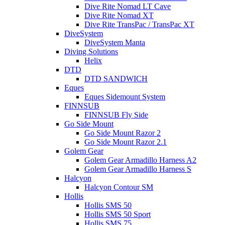
Dive Rite Nomad LT Cave
Dive Rite Nomad XT
Dive Rite TransPac / TransPac XT
DiveSystem
DiveSystem Manta
Diving Solutions
Helix
DTD
DTD SANDWICH
Eques
Eques Sidemount System
FINNSUB
FINNSUB Fly Side
Go Side Mount
Go Side Mount Razor 2
Go Side Mount Razor 2.1
Golem Gear
Golem Gear Armadillo Harness A2
Golem Gear Armadillo Harness S
Halcyon
Halcyon Contour SM
Hollis
Hollis SMS 50
Hollis SMS 50 Sport
Hollis SMS 75