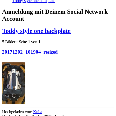
Toddy style one backplate
Anmeldung mit Deinem Social Network
Account
Toddy style one backplate
5 Bilder • Seite
1
von
1
20171202_101904_resized
Hochgeladen von:
Kuba