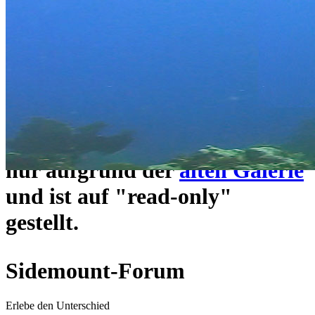
ein neues Forensystem
umgezogen und wie gewohnt
unter
https://www.sidemount-
forum.com
erreichbar.
Das alte Forum hier existiert
nur aufgrund der
alten Galerie
und ist auf "read-only"
gestellt.
Sidemount-Forum
Erlebe den Unterschied