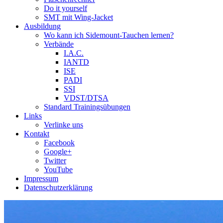
Do it yourself
SMT mit Wing-Jacket
Ausbildung
Wo kann ich Sidemount-Tauchen lernen?
Verbände
I.A.C.
IANTD
ISE
PADI
SSI
VDST/DTSA
Standard Trainingsübungen
Links
Verlinke uns
Kontakt
Facebook
Google+
Twitter
YouTube
Impressum
Datenschutzerklärung
Das Sidemount-Forum ist auf