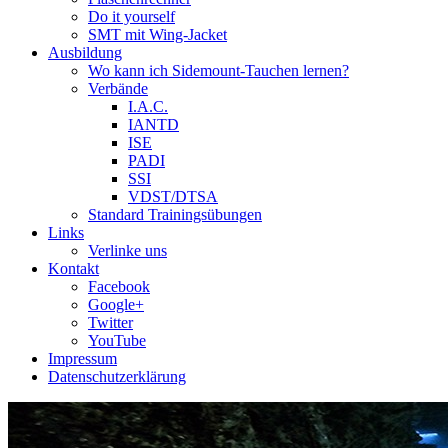
Do it yourself
SMT mit Wing-Jacket
Ausbildung
Wo kann ich Sidemount-Tauchen lernen?
Verbände
I.A.C.
IANTD
ISE
PADI
SSI
VDST/DTSA
Standard Trainingsübungen
Links
Verlinke uns
Kontakt
Facebook
Google+
Twitter
YouTube
Impressum
Datenschutzerklärung
Das Sidemount-Forum ist auf e