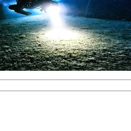
com
erreichbar.
ur aufgrund der
alten Galerie
und 