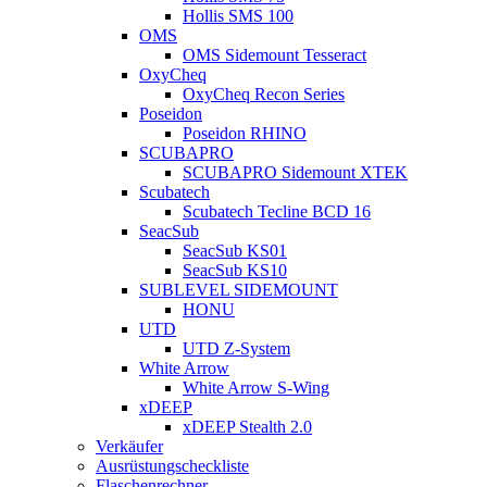
Hollis SMS 100
OMS
OMS Sidemount Tesseract
OxyCheq
OxyCheq Recon Series
Poseidon
Poseidon RHINO
SCUBAPRO
SCUBAPRO Sidemount XTEK
Scubatech
Scubatech Tecline BCD 16
SeacSub
SeacSub KS01
SeacSub KS10
SUBLEVEL SIDEMOUNT
HONU
UTD
UTD Z-System
White Arrow
White Arrow S-Wing
xDEEP
xDEEP Stealth 2.0
Verkäufer
Ausrüstungscheckliste
Flaschenrechner