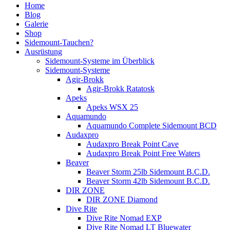
Home
Blog
Galerie
Shop
Sidemount-Tauchen?
Ausrüstung
Sidemount-Systeme im Überblick
Sidemount-Systeme
Agir-Brokk
Agir-Brokk Ratatosk
Apeks
Apeks WSX 25
Aquamundo
Aquamundo Complete Sidemount BCD
Audaxpro
Audaxpro Break Point Cave
Audaxpro Break Point Free Waters
Beaver
Beaver Storm 25lb Sidemount B.C.D.
Beaver Storm 42lb Sidemount B.C.D.
DIR ZONE
DIR ZONE Diamond
Dive Rite
Dive Rite Nomad EXP
Dive Rite Nomad LT Bluewater