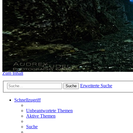
https://www.sidemount-forum.
Das alte Forum hier existiert n
Sidemount-Forum
Erlebe den Unterschied
Zum Inhalt
Erweiterte Suche
Suche
Schnellzugriff
Unbeantwortete Themen
Aktive Themen
Suche