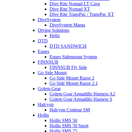
Dive Rite Nomad LT Cave
Dive Rite Nomad XT
Dive Rite TransPac / TransPac XT
DiveSystem
DiveSystem Manta
Diving Solutions
Helix
DTD
DTD SANDWICH
Eques
Eques Sidemount System
FINNSUB
FINNSUB Fly Side
Go Side Mount
Go Side Mount Razor 2
Go Side Mount Razor 2.1
Golem Gear
Golem Gear Armadillo Harness A2
Golem Gear Armadillo Harness S
Halcyon
Halcyon Contour SM
Hollis
Hollis SMS 50
Hollis SMS 50 Sport
Hollis SMS 75