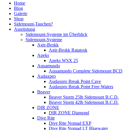
Home
Blog
Galerie
Shop
Sidemount-Tauchen?
Ausrüstung
Sidemount-Systeme im Überblick
Sidemount-Systeme
Agir-Brokk
Agir-Brokk Ratatosk
Apeks
Apeks WSX 25
Aquamundo
Aquamundo Complete Sidemount BCD
Audaxpro
Audaxpro Break Point Cave
Audaxpro Break Point Free Waters
Beaver
Beaver Storm 25lb Sidemount B.C.D.
Beaver Storm 42lb Sidemount B.C.D.
DIR ZONE
DIR ZONE Diamond
Dive Rite
Dive Rite Nomad EXP
Dive Rite Nomad LT Bluewater