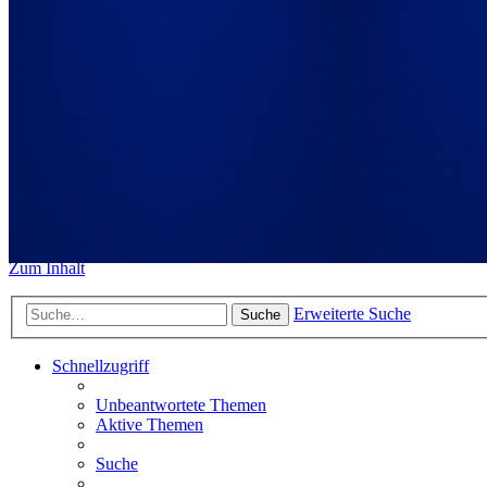
https://www.sidemount-forum.
Das alte Forum hier existiert n
Sidemount-Forum
Erlebe den Unterschied
Zum Inhalt
Erweiterte Suche
Suche
Schnellzugriff
Unbeantwortete Themen
Aktive Themen
Suche