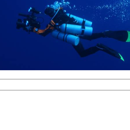
com
erreichbar.
ur aufgrund der
alten Galerie
und 