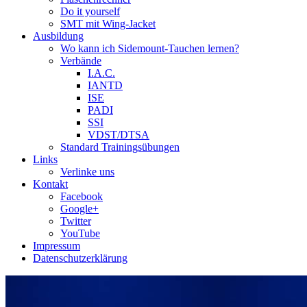
Do it yourself
SMT mit Wing-Jacket
Ausbildung
Wo kann ich Sidemount-Tauchen lernen?
Verbände
I.A.C.
IANTD
ISE
PADI
SSI
VDST/DTSA
Standard Trainingsübungen
Links
Verlinke uns
Kontakt
Facebook
Google+
Twitter
YouTube
Impressum
Datenschutzerklärung
Das Sidemount-Forum ist auf e