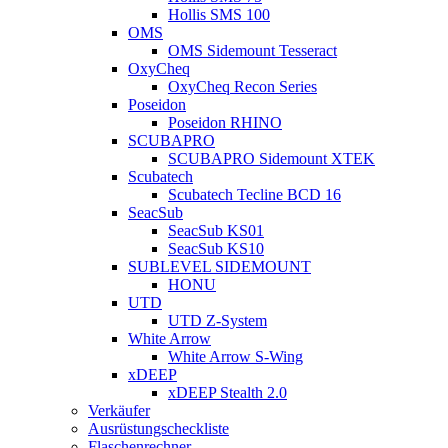
Hollis SMS 100
OMS
OMS Sidemount Tesseract
OxyCheq
OxyCheq Recon Series
Poseidon
Poseidon RHINO
SCUBAPRO
SCUBAPRO Sidemount XTEK
Scubatech
Scubatech Tecline BCD 16
SeacSub
SeacSub KS01
SeacSub KS10
SUBLEVEL SIDEMOUNT
HONU
UTD
UTD Z-System
White Arrow
White Arrow S-Wing
xDEEP
xDEEP Stealth 2.0
Verkäufer
Ausrüstungscheckliste
Flaschenrechner