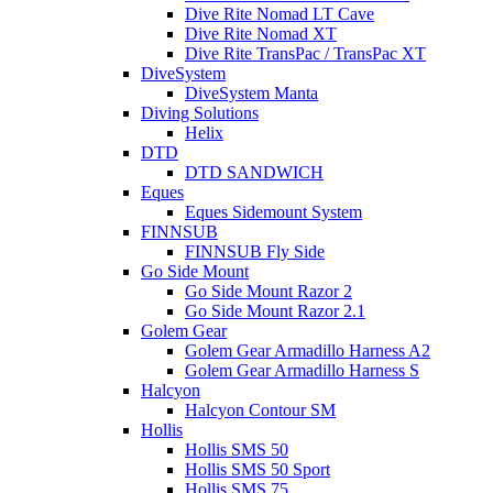
Dive Rite Nomad LT Cave
Dive Rite Nomad XT
Dive Rite TransPac / TransPac XT
DiveSystem
DiveSystem Manta
Diving Solutions
Helix
DTD
DTD SANDWICH
Eques
Eques Sidemount System
FINNSUB
FINNSUB Fly Side
Go Side Mount
Go Side Mount Razor 2
Go Side Mount Razor 2.1
Golem Gear
Golem Gear Armadillo Harness A2
Golem Gear Armadillo Harness S
Halcyon
Halcyon Contour SM
Hollis
Hollis SMS 50
Hollis SMS 50 Sport
Hollis SMS 75