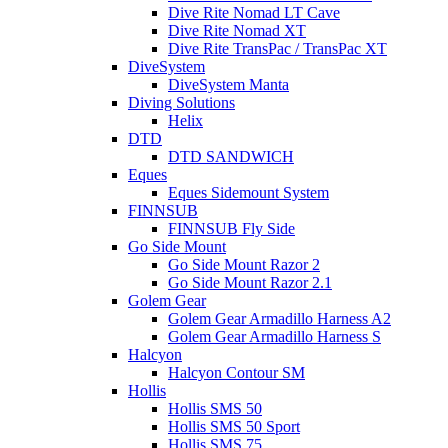
Dive Rite Nomad LT Cave
Dive Rite Nomad XT
Dive Rite TransPac / TransPac XT
DiveSystem
DiveSystem Manta
Diving Solutions
Helix
DTD
DTD SANDWICH
Eques
Eques Sidemount System
FINNSUB
FINNSUB Fly Side
Go Side Mount
Go Side Mount Razor 2
Go Side Mount Razor 2.1
Golem Gear
Golem Gear Armadillo Harness A2
Golem Gear Armadillo Harness S
Halcyon
Halcyon Contour SM
Hollis
Hollis SMS 50
Hollis SMS 50 Sport
Hollis SMS 75