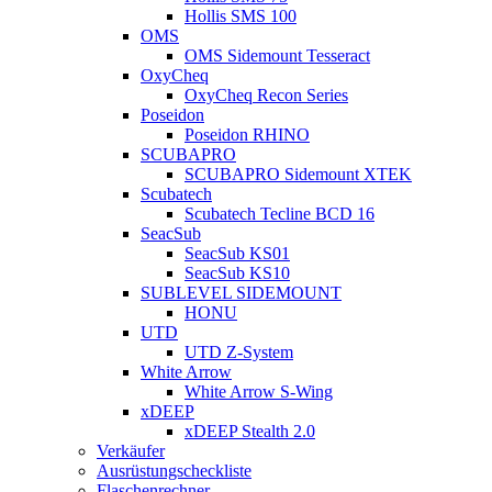
Hollis SMS 100
OMS
OMS Sidemount Tesseract
OxyCheq
OxyCheq Recon Series
Poseidon
Poseidon RHINO
SCUBAPRO
SCUBAPRO Sidemount XTEK
Scubatech
Scubatech Tecline BCD 16
SeacSub
SeacSub KS01
SeacSub KS10
SUBLEVEL SIDEMOUNT
HONU
UTD
UTD Z-System
White Arrow
White Arrow S-Wing
xDEEP
xDEEP Stealth 2.0
Verkäufer
Ausrüstungscheckliste
Flaschenrechner