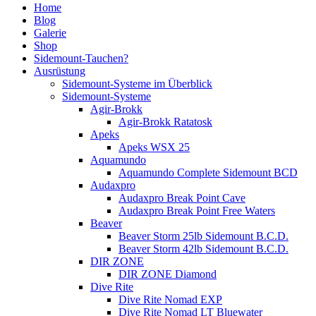
Home
Blog
Galerie
Shop
Sidemount-Tauchen?
Ausrüstung
Sidemount-Systeme im Überblick
Sidemount-Systeme
Agir-Brokk
Agir-Brokk Ratatosk
Apeks
Apeks WSX 25
Aquamundo
Aquamundo Complete Sidemount BCD
Audaxpro
Audaxpro Break Point Cave
Audaxpro Break Point Free Waters
Beaver
Beaver Storm 25lb Sidemount B.C.D.
Beaver Storm 42lb Sidemount B.C.D.
DIR ZONE
DIR ZONE Diamond
Dive Rite
Dive Rite Nomad EXP
Dive Rite Nomad LT Bluewater