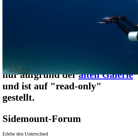
ein neues Forensystem
umgezogen und wie gewohnt
unter
https://www.sidemount-
forum.com
erreichbar.
Das alte Forum hier existiert
nur aufgrund der
alten Galerie
und ist auf "read-only"
gestellt.
Sidemount-Forum
Erlebe den Unterschied