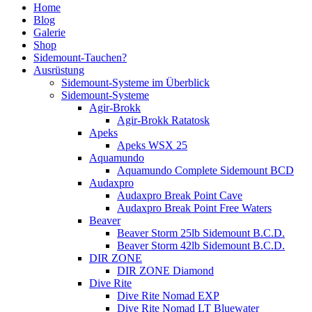
Home
Blog
Galerie
Shop
Sidemount-Tauchen?
Ausrüstung
Sidemount-Systeme im Überblick
Sidemount-Systeme
Agir-Brokk
Agir-Brokk Ratatosk
Apeks
Apeks WSX 25
Aquamundo
Aquamundo Complete Sidemount BCD
Audaxpro
Audaxpro Break Point Cave
Audaxpro Break Point Free Waters
Beaver
Beaver Storm 25lb Sidemount B.C.D.
Beaver Storm 42lb Sidemount B.C.D.
DIR ZONE
DIR ZONE Diamond
Dive Rite
Dive Rite Nomad EXP
Dive Rite Nomad LT Bluewater