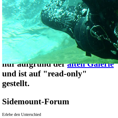
ein neues Forensystem
umgezogen und wie gewohnt
unter
https://www.sidemount-
forum.com
erreichbar.
Das alte Forum hier existiert
nur aufgrund der
alten Galerie
und ist auf "read-only"
gestellt.
Sidemount-Forum
Erlebe den Unterschied