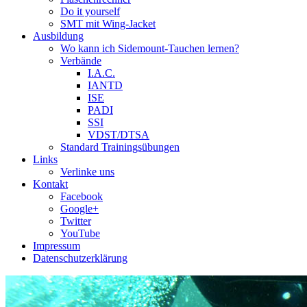
Do it yourself
SMT mit Wing-Jacket
Ausbildung
Wo kann ich Sidemount-Tauchen lernen?
Verbände
I.A.C.
IANTD
ISE
PADI
SSI
VDST/DTSA
Standard Trainingsübungen
Links
Verlinke uns
Kontakt
Facebook
Google+
Twitter
YouTube
Impressum
Datenschutzerklärung
Das Sidemount-Forum ist auf