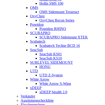
Hollis SMS 100
OMS
OMS Sidemount Tesseract
OxyCheq
OxyCheq Recon Series
Poseidon
Poseidon RHINO
SCUBAPRO
SCUBAPRO Sidemount XTEK
Scubatech
Scubatech Tecline BCD 16
SeacSub
SeacSub KS01
SeacSub KS10
SUBLEVEL SIDEMOUNT
HONU
UTD
UTD Z-System
White Arrow
White Arrow S-Wing
xDEEP
xDEEP Stealth 2.0
Verkäufer
Ausrüstungscheckliste
Flaschenrechner