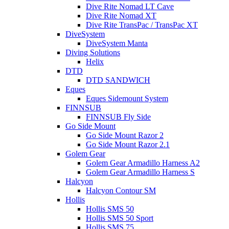
Dive Rite Nomad LT Cave
Dive Rite Nomad XT
Dive Rite TransPac / TransPac XT
DiveSystem
DiveSystem Manta
Diving Solutions
Helix
DTD
DTD SANDWICH
Eques
Eques Sidemount System
FINNSUB
FINNSUB Fly Side
Go Side Mount
Go Side Mount Razor 2
Go Side Mount Razor 2.1
Golem Gear
Golem Gear Armadillo Harness A2
Golem Gear Armadillo Harness S
Halcyon
Halcyon Contour SM
Hollis
Hollis SMS 50
Hollis SMS 50 Sport
Hollis SMS 75