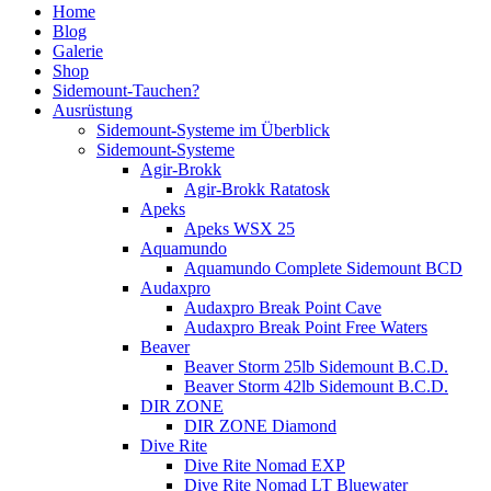
Home
Blog
Galerie
Shop
Sidemount-Tauchen?
Ausrüstung
Sidemount-Systeme im Überblick
Sidemount-Systeme
Agir-Brokk
Agir-Brokk Ratatosk
Apeks
Apeks WSX 25
Aquamundo
Aquamundo Complete Sidemount BCD
Audaxpro
Audaxpro Break Point Cave
Audaxpro Break Point Free Waters
Beaver
Beaver Storm 25lb Sidemount B.C.D.
Beaver Storm 42lb Sidemount B.C.D.
DIR ZONE
DIR ZONE Diamond
Dive Rite
Dive Rite Nomad EXP
Dive Rite Nomad LT Bluewater