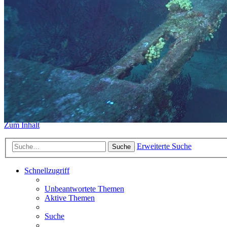
https://www.sidemount-forum.
Das alte Forum hier existiert n
Sidemount-Forum
Erlebe den Unterschied
Zum Inhalt
Erweiterte Suche
Suche
Schnellzugriff
Unbeantwortete Themen
Aktive Themen
Suche