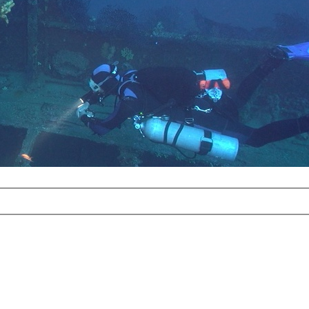
com
erreichbar.
ur aufgrund der
alten Galerie
und 