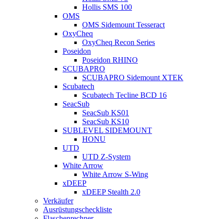
Hollis SMS 100
OMS
OMS Sidemount Tesseract
OxyCheq
OxyCheq Recon Series
Poseidon
Poseidon RHINO
SCUBAPRO
SCUBAPRO Sidemount XTEK
Scubatech
Scubatech Tecline BCD 16
SeacSub
SeacSub KS01
SeacSub KS10
SUBLEVEL SIDEMOUNT
HONU
UTD
UTD Z-System
White Arrow
White Arrow S-Wing
xDEEP
xDEEP Stealth 2.0
Verkäufer
Ausrüstungscheckliste
Flaschenrechner