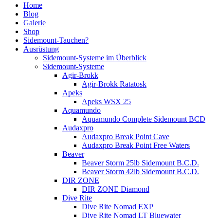
Home
Blog
Galerie
Shop
Sidemount-Tauchen?
Ausrüstung
Sidemount-Systeme im Überblick
Sidemount-Systeme
Agir-Brokk
Agir-Brokk Ratatosk
Apeks
Apeks WSX 25
Aquamundo
Aquamundo Complete Sidemount BCD
Audaxpro
Audaxpro Break Point Cave
Audaxpro Break Point Free Waters
Beaver
Beaver Storm 25lb Sidemount B.C.D.
Beaver Storm 42lb Sidemount B.C.D.
DIR ZONE
DIR ZONE Diamond
Dive Rite
Dive Rite Nomad EXP
Dive Rite Nomad LT Bluewater