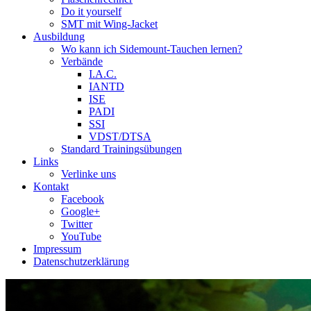
Do it yourself
SMT mit Wing-Jacket
Ausbildung
Wo kann ich Sidemount-Tauchen lernen?
Verbände
I.A.C.
IANTD
ISE
PADI
SSI
VDST/DTSA
Standard Trainingsübungen
Links
Verlinke uns
Kontakt
Facebook
Google+
Twitter
YouTube
Impressum
Datenschutzerklärung
Das Sidemount-Forum ist auf