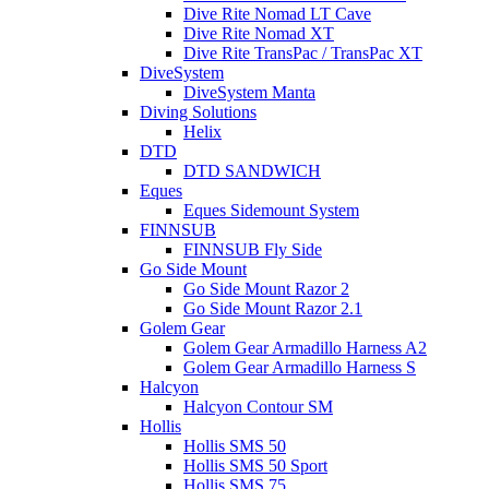
Dive Rite Nomad LT Cave
Dive Rite Nomad XT
Dive Rite TransPac / TransPac XT
DiveSystem
DiveSystem Manta
Diving Solutions
Helix
DTD
DTD SANDWICH
Eques
Eques Sidemount System
FINNSUB
FINNSUB Fly Side
Go Side Mount
Go Side Mount Razor 2
Go Side Mount Razor 2.1
Golem Gear
Golem Gear Armadillo Harness A2
Golem Gear Armadillo Harness S
Halcyon
Halcyon Contour SM
Hollis
Hollis SMS 50
Hollis SMS 50 Sport
Hollis SMS 75