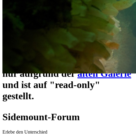
ein neues Forensystem
umgezogen und wie gewohnt
unter
https://www.sidemount-
forum.com
erreichbar.
Das alte Forum hier existiert
nur aufgrund der
alten Galerie
und ist auf "read-only"
gestellt.
Sidemount-Forum
Erlebe den Unterschied