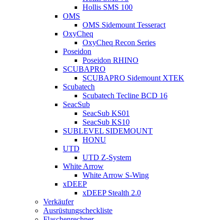
Hollis SMS 100
OMS
OMS Sidemount Tesseract
OxyCheq
OxyCheq Recon Series
Poseidon
Poseidon RHINO
SCUBAPRO
SCUBAPRO Sidemount XTEK
Scubatech
Scubatech Tecline BCD 16
SeacSub
SeacSub KS01
SeacSub KS10
SUBLEVEL SIDEMOUNT
HONU
UTD
UTD Z-System
White Arrow
White Arrow S-Wing
xDEEP
xDEEP Stealth 2.0
Verkäufer
Ausrüstungscheckliste
Flaschenrechner