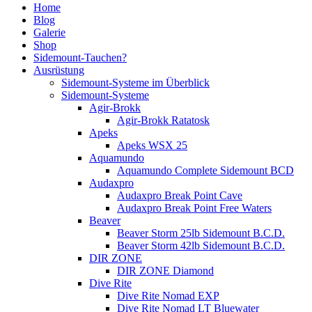
Home
Blog
Galerie
Shop
Sidemount-Tauchen?
Ausrüstung
Sidemount-Systeme im Überblick
Sidemount-Systeme
Agir-Brokk
Agir-Brokk Ratatosk
Apeks
Apeks WSX 25
Aquamundo
Aquamundo Complete Sidemount BCD
Audaxpro
Audaxpro Break Point Cave
Audaxpro Break Point Free Waters
Beaver
Beaver Storm 25lb Sidemount B.C.D.
Beaver Storm 42lb Sidemount B.C.D.
DIR ZONE
DIR ZONE Diamond
Dive Rite
Dive Rite Nomad EXP
Dive Rite Nomad LT Bluewater