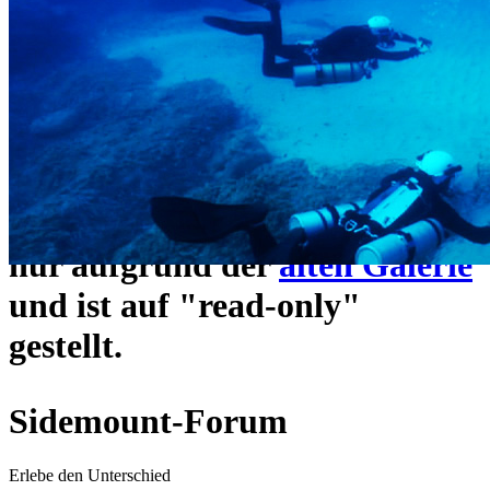
ein neues Forensystem
umgezogen und wie gewohnt
unter
https://www.sidemount-
forum.com
erreichbar.
Das alte Forum hier existiert
nur aufgrund der
alten Galerie
und ist auf "read-only"
gestellt.
Sidemount-Forum
Erlebe den Unterschied