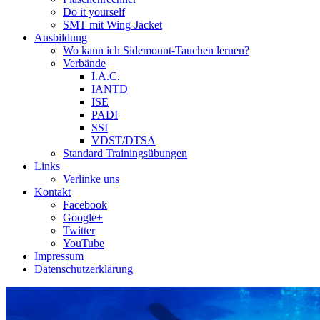
Do it yourself
SMT mit Wing-Jacket
Ausbildung
Wo kann ich Sidemount-Tauchen lernen?
Verbände
I.A.C.
IANTD
ISE
PADI
SSI
VDST/DTSA
Standard Trainingsübungen
Links
Verlinke uns
Kontakt
Facebook
Google+
Twitter
YouTube
Impressum
Datenschutzerklärung
Das Sidemount-Forum ist auf