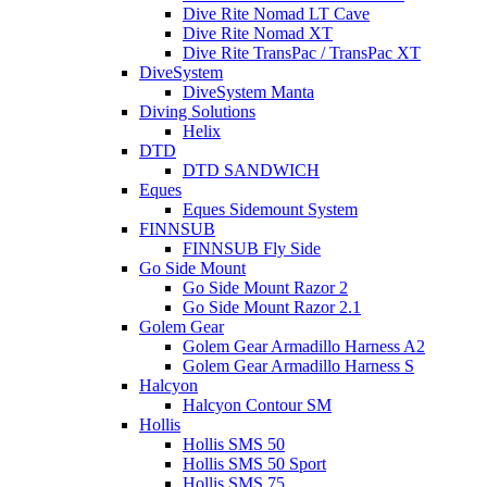
Dive Rite Nomad LT Cave
Dive Rite Nomad XT
Dive Rite TransPac / TransPac XT
DiveSystem
DiveSystem Manta
Diving Solutions
Helix
DTD
DTD SANDWICH
Eques
Eques Sidemount System
FINNSUB
FINNSUB Fly Side
Go Side Mount
Go Side Mount Razor 2
Go Side Mount Razor 2.1
Golem Gear
Golem Gear Armadillo Harness A2
Golem Gear Armadillo Harness S
Halcyon
Halcyon Contour SM
Hollis
Hollis SMS 50
Hollis SMS 50 Sport
Hollis SMS 75