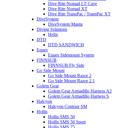
Dive Rite Nomad LT Cave
Dive Rite Nomad XT
Dive Rite TransPac / TransPac XT
DiveSystem
DiveSystem Manta
Diving Solutions
Helix
DTD
DTD SANDWICH
Eques
Eques Sidemount System
FINNSUB
FINNSUB Fly Side
Go Side Mount
Go Side Mount Razor 2
Go Side Mount Razor 2.1
Golem Gear
Golem Gear Armadillo Harness A2
Golem Gear Armadillo Harness S
Halcyon
Halcyon Contour SM
Hollis
Hollis SMS 50
Hollis SMS 50 Sport
Hollis SMS 75