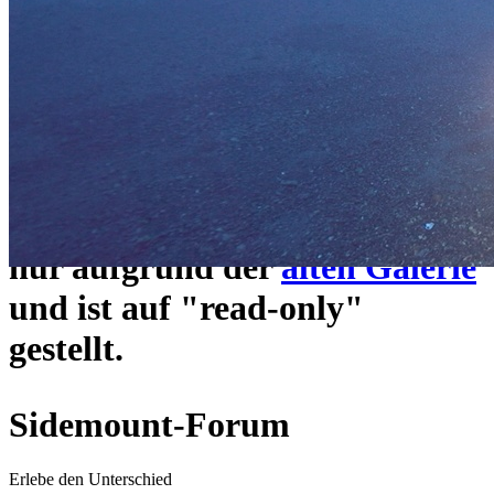
ein neues Forensystem
umgezogen und wie gewohnt
unter
https://www.sidemount-
forum.com
erreichbar.
Das alte Forum hier existiert
nur aufgrund der
alten Galerie
und ist auf "read-only"
gestellt.
Sidemount-Forum
Erlebe den Unterschied