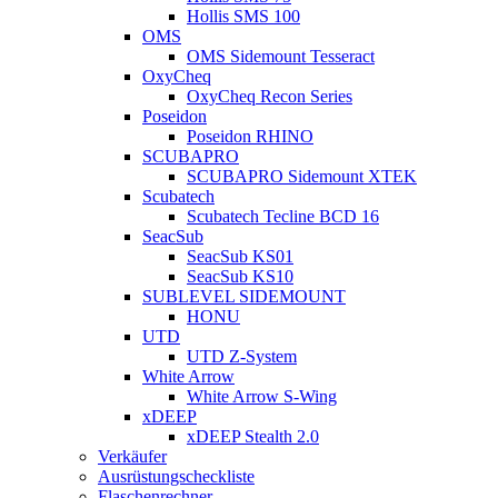
Hollis SMS 100
OMS
OMS Sidemount Tesseract
OxyCheq
OxyCheq Recon Series
Poseidon
Poseidon RHINO
SCUBAPRO
SCUBAPRO Sidemount XTEK
Scubatech
Scubatech Tecline BCD 16
SeacSub
SeacSub KS01
SeacSub KS10
SUBLEVEL SIDEMOUNT
HONU
UTD
UTD Z-System
White Arrow
White Arrow S-Wing
xDEEP
xDEEP Stealth 2.0
Verkäufer
Ausrüstungscheckliste
Flaschenrechner