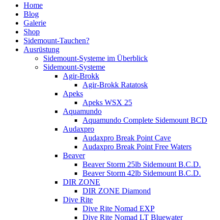
Home
Blog
Galerie
Shop
Sidemount-Tauchen?
Ausrüstung
Sidemount-Systeme im Überblick
Sidemount-Systeme
Agir-Brokk
Agir-Brokk Ratatosk
Apeks
Apeks WSX 25
Aquamundo
Aquamundo Complete Sidemount BCD
Audaxpro
Audaxpro Break Point Cave
Audaxpro Break Point Free Waters
Beaver
Beaver Storm 25lb Sidemount B.C.D.
Beaver Storm 42lb Sidemount B.C.D.
DIR ZONE
DIR ZONE Diamond
Dive Rite
Dive Rite Nomad EXP
Dive Rite Nomad LT Bluewater