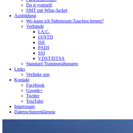
Do it yourself
SMT mit Wing-Jacket
Ausbildung
Wo kann ich Sidemount-Tauchen lernen?
Verbände
I.A.C.
IANTD
ISE
PADI
SSI
VDST/DTSA
Standard Trainingsübungen
Links
Verlinke uns
Kontakt
Facebook
Google+
Twitter
YouTube
Impressum
Datenschutzerklärung
Das Sidemount-Forum ist auf