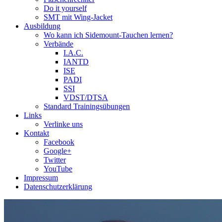
Do it yourself
SMT mit Wing-Jacket
Ausbildung
Wo kann ich Sidemount-Tauchen lernen?
Verbände
I.A.C.
IANTD
ISE
PADI
SSI
VDST/DTSA
Standard Trainingsübungen
Links
Verlinke uns
Kontakt
Facebook
Google+
Twitter
YouTube
Impressum
Datenschutzerklärung
Das Sidemount-Forum ist auf