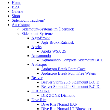
Home
Blog
Galerie
Shop
Sidemount-Tauchen?
Ausrüstung
Sidemount-Systeme im Überblick
Sidemount-Systeme
Agir-Brokk
Agir-Brokk Ratatosk
Apeks
Apeks WSX 25
Aquamundo
Aquamundo Complete Sidemount BCD
Audaxpro
Audaxpro Break Point Cave
Audaxpro Break Point Free Waters
Beaver
Beaver Storm 25lb Sidemount B.C.D.
Beaver Storm 42lb Sidemount B.C.D.
DIR ZONE
DIR ZONE Diamond
Dive Rite
Dive Rite Nomad EXP
Dive Rite Nomad LT Bluewater