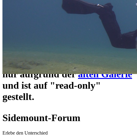
ein neues Forensystem
umgezogen und wie gewohnt
unter
https://www.sidemount-
forum.com
erreichbar.
Das alte Forum hier existiert
nur aufgrund der
alten Galerie
und ist auf "read-only"
gestellt.
Sidemount-Forum
Erlebe den Unterschied