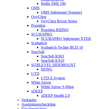
Hollis SMS 100
OMS
OMS Sidemount Tesseract
OxyCheq
OxyCheq Recon Series
Poseidon
Poseidon RHINO
SCUBAPRO
SCUBAPRO Sidemount XTEK
Scubatech
Scubatech Tecline BCD 16
SeacSub
SeacSub KS01
SeacSub KS10
SUBLEVEL SIDEMOUNT
HONU
UTD
UTD Z-System
White Arrow
White Arrow S-Wing
xDEEP
xDEEP Stealth 2.0
Verkäufer
Ausrüstungscheckliste
Flaschenrechner