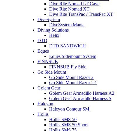
Dive Rite Nomad LT Cave
Dive Rite Nomad XT
Dive Rite TransPac / TransPac XT
DiveSystem
DiveSystem Manta
Diving Solutions
Helix
DTD
DTD SANDWICH
Eques
Eques Sidemount System
FINNSUB
FINNSUB Fly Side
Go Side Mount
Go Side Mount Razor 2
Go Side Mount Razor 2.1
Golem Gear
Golem Gear Armadillo Harness A2
Golem Gear Armadillo Harness S
Halcyon
Halcyon Contour SM
Hollis
Hollis SMS 50
Hollis SMS 50 Sport
Hollis SMS 75