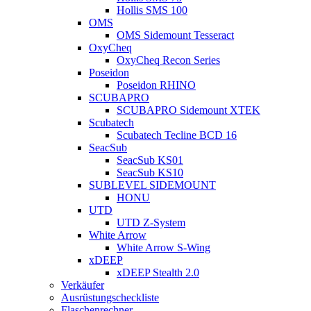
Hollis SMS 100
OMS
OMS Sidemount Tesseract
OxyCheq
OxyCheq Recon Series
Poseidon
Poseidon RHINO
SCUBAPRO
SCUBAPRO Sidemount XTEK
Scubatech
Scubatech Tecline BCD 16
SeacSub
SeacSub KS01
SeacSub KS10
SUBLEVEL SIDEMOUNT
HONU
UTD
UTD Z-System
White Arrow
White Arrow S-Wing
xDEEP
xDEEP Stealth 2.0
Verkäufer
Ausrüstungscheckliste
Flaschenrechner