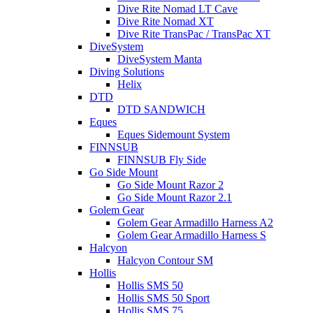
Dive Rite Nomad LT Cave
Dive Rite Nomad XT
Dive Rite TransPac / TransPac XT
DiveSystem
DiveSystem Manta
Diving Solutions
Helix
DTD
DTD SANDWICH
Eques
Eques Sidemount System
FINNSUB
FINNSUB Fly Side
Go Side Mount
Go Side Mount Razor 2
Go Side Mount Razor 2.1
Golem Gear
Golem Gear Armadillo Harness A2
Golem Gear Armadillo Harness S
Halcyon
Halcyon Contour SM
Hollis
Hollis SMS 50
Hollis SMS 50 Sport
Hollis SMS 75