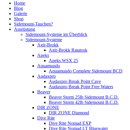
Home
Blog
Galerie
Shop
Sidemount-Tauchen?
Ausrüstung
Sidemount-Systeme im Überblick
Sidemount-Systeme
Agir-Brokk
Agir-Brokk Ratatosk
Apeks
Apeks WSX 25
Aquamundo
Aquamundo Complete Sidemount BCD
Audaxpro
Audaxpro Break Point Cave
Audaxpro Break Point Free Waters
Beaver
Beaver Storm 25lb Sidemount B.C.D.
Beaver Storm 42lb Sidemount B.C.D.
DIR ZONE
DIR ZONE Diamond
Dive Rite
Dive Rite Nomad EXP
Dive Rite Nomad LT Bluewater