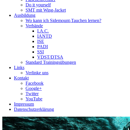
Do it yourself
SMT mit Wing-Jacket
Ausbildung
Wo kann ich Sidemount-Tauchen lernen?
Verbände
I.A.C.
IANTD
ISE
PADI
SSI
VDST/DTSA
Standard Trainingsübungen
Links
Verlinke uns
Kontakt
Facebook
Google+
Twitter
YouTube
Impressum
Datenschutzerklärung
Das Sidemount-Forum ist auf