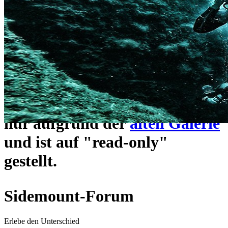
ein neues Forensystem
umgezogen und wie gewohnt
unter
https://www.sidemount-
forum.com
erreichbar.
Das alte Forum hier existiert
nur aufgrund der
alten Galerie
und ist auf "read-only"
gestellt.
Sidemount-Forum
Erlebe den Unterschied