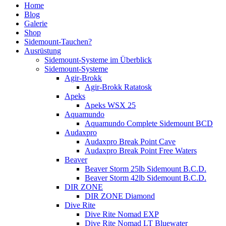
Home
Blog
Galerie
Shop
Sidemount-Tauchen?
Ausrüstung
Sidemount-Systeme im Überblick
Sidemount-Systeme
Agir-Brokk
Agir-Brokk Ratatosk
Apeks
Apeks WSX 25
Aquamundo
Aquamundo Complete Sidemount BCD
Audaxpro
Audaxpro Break Point Cave
Audaxpro Break Point Free Waters
Beaver
Beaver Storm 25lb Sidemount B.C.D.
Beaver Storm 42lb Sidemount B.C.D.
DIR ZONE
DIR ZONE Diamond
Dive Rite
Dive Rite Nomad EXP
Dive Rite Nomad LT Bluewater