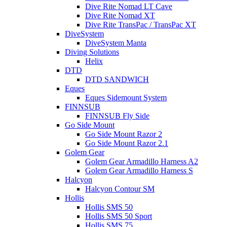
Dive Rite Nomad LT Cave
Dive Rite Nomad XT
Dive Rite TransPac / TransPac XT
DiveSystem
DiveSystem Manta
Diving Solutions
Helix
DTD
DTD SANDWICH
Eques
Eques Sidemount System
FINNSUB
FINNSUB Fly Side
Go Side Mount
Go Side Mount Razor 2
Go Side Mount Razor 2.1
Golem Gear
Golem Gear Armadillo Harness A2
Golem Gear Armadillo Harness S
Halcyon
Halcyon Contour SM
Hollis
Hollis SMS 50
Hollis SMS 50 Sport
Hollis SMS 75