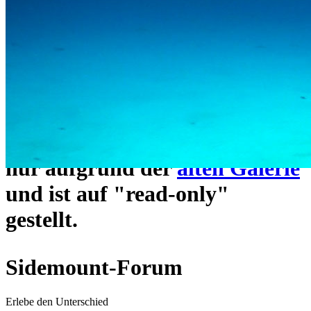
ein neues Forensystem
umgezogen und wie gewohnt
unter
https://www.sidemount-
forum.com
erreichbar.
Das alte Forum hier existiert
nur aufgrund der
alten Galerie
und ist auf "read-only"
gestellt.
Sidemount-Forum
Erlebe den Unterschied