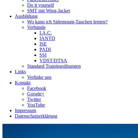
Do it yourself
SMT mit Wing-Jacket
Ausbildung
Wo kann ich Sidemount-Tauchen lernen?
Verbände
I.A.C.
IANTD
ISE
PADI
SSI
VDST/DTSA
Standard Trainingsübungen
Links
Verlinke uns
Kontakt
Facebook
Google+
Twitter
YouTube
Impressum
Datenschutzerklärung
Das Sidemount-Forum ist auf