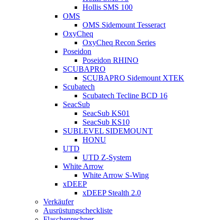
Hollis SMS 100
OMS
OMS Sidemount Tesseract
OxyCheq
OxyCheq Recon Series
Poseidon
Poseidon RHINO
SCUBAPRO
SCUBAPRO Sidemount XTEK
Scubatech
Scubatech Tecline BCD 16
SeacSub
SeacSub KS01
SeacSub KS10
SUBLEVEL SIDEMOUNT
HONU
UTD
UTD Z-System
White Arrow
White Arrow S-Wing
xDEEP
xDEEP Stealth 2.0
Verkäufer
Ausrüstungscheckliste
Flaschenrechner