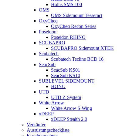
Hollis SMS 100
OMS
OMS Sidemount Tesseract
OxyCheq
OxyCheq Recon Series
Poseidon
Poseidon RHINO
SCUBAPRO
SCUBAPRO Sidemount XTEK
Scubatech
Scubatech Tecline BCD 16
SeacSub
SeacSub KS01
SeacSub KS10
SUBLEVEL SIDEMOUNT
HONU
UTD
UTD Z-System
White Arrow
White Arrow S-Wing
xDEEP
xDEEP Stealth 2.0
Verkäufer
Ausrüstungscheckliste
Flaschenrechner