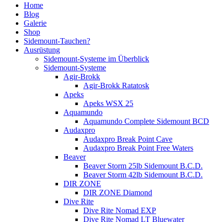
Home
Blog
Galerie
Shop
Sidemount-Tauchen?
Ausrüstung
Sidemount-Systeme im Überblick
Sidemount-Systeme
Agir-Brokk
Agir-Brokk Ratatosk
Apeks
Apeks WSX 25
Aquamundo
Aquamundo Complete Sidemount BCD
Audaxpro
Audaxpro Break Point Cave
Audaxpro Break Point Free Waters
Beaver
Beaver Storm 25lb Sidemount B.C.D.
Beaver Storm 42lb Sidemount B.C.D.
DIR ZONE
DIR ZONE Diamond
Dive Rite
Dive Rite Nomad EXP
Dive Rite Nomad LT Bluewater