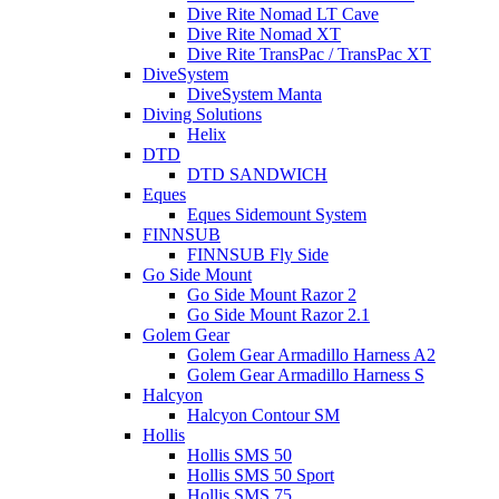
Dive Rite Nomad LT Cave
Dive Rite Nomad XT
Dive Rite TransPac / TransPac XT
DiveSystem
DiveSystem Manta
Diving Solutions
Helix
DTD
DTD SANDWICH
Eques
Eques Sidemount System
FINNSUB
FINNSUB Fly Side
Go Side Mount
Go Side Mount Razor 2
Go Side Mount Razor 2.1
Golem Gear
Golem Gear Armadillo Harness A2
Golem Gear Armadillo Harness S
Halcyon
Halcyon Contour SM
Hollis
Hollis SMS 50
Hollis SMS 50 Sport
Hollis SMS 75