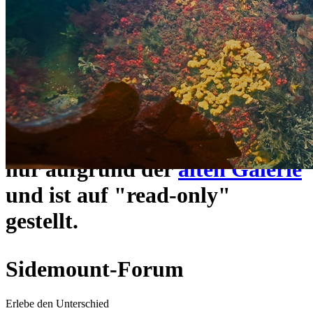
ein neues Forensystem
umgezogen und wie gewohnt
unter
https://www.sidemount-
forum.com
erreichbar.
Das alte Forum hier existiert
nur aufgrund der
alten Galerie
und ist auf "read-only"
gestellt.
Sidemount-Forum
Erlebe den Unterschied