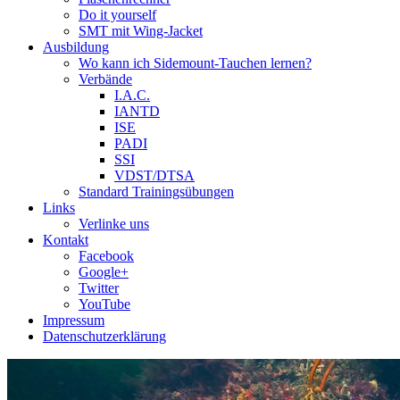
Do it yourself
SMT mit Wing-Jacket
Ausbildung
Wo kann ich Sidemount-Tauchen lernen?
Verbände
I.A.C.
IANTD
ISE
PADI
SSI
VDST/DTSA
Standard Trainingsübungen
Links
Verlinke uns
Kontakt
Facebook
Google+
Twitter
YouTube
Impressum
Datenschutzerklärung
Das Sidemount-Forum ist auf