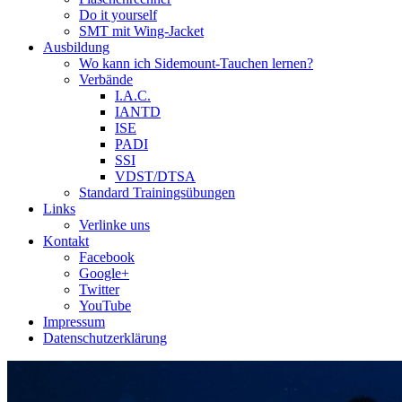
Do it yourself
SMT mit Wing-Jacket
Ausbildung
Wo kann ich Sidemount-Tauchen lernen?
Verbände
I.A.C.
IANTD
ISE
PADI
SSI
VDST/DTSA
Standard Trainingsübungen
Links
Verlinke uns
Kontakt
Facebook
Google+
Twitter
YouTube
Impressum
Datenschutzerklärung
Das Sidemount-Forum ist auf e