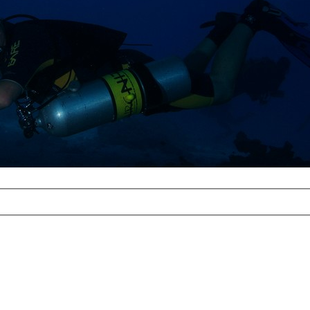
com
erreichbar.
ur aufgrund der
alten Galerie
und 