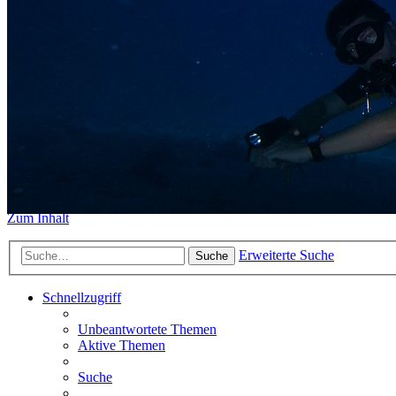
https://www.sidemount-forum.
Das alte Forum hier existiert n
Sidemount-Forum
Erlebe den Unterschied
Zum Inhalt
Erweiterte Suche
Suche
Schnellzugriff
Unbeantwortete Themen
Aktive Themen
Suche