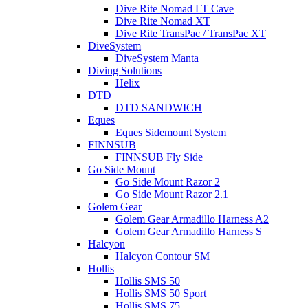
Dive Rite Nomad LT Cave
Dive Rite Nomad XT
Dive Rite TransPac / TransPac XT
DiveSystem
DiveSystem Manta
Diving Solutions
Helix
DTD
DTD SANDWICH
Eques
Eques Sidemount System
FINNSUB
FINNSUB Fly Side
Go Side Mount
Go Side Mount Razor 2
Go Side Mount Razor 2.1
Golem Gear
Golem Gear Armadillo Harness A2
Golem Gear Armadillo Harness S
Halcyon
Halcyon Contour SM
Hollis
Hollis SMS 50
Hollis SMS 50 Sport
Hollis SMS 75