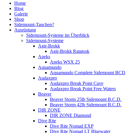
Home
Blog
Galerie
Shop
Sidemount-Tauchen?
Ausrüstung
Sidemount-Systeme im Überblick
Sidemount-Systeme
Agir-Brokk
Agir-Brokk Ratatosk
Apeks
Apeks WSX 25
Aquamundo
Aquamundo Complete Sidemount BCD
Audaxpro
Audaxpro Break Point Cave
Audaxpro Break Point Free Waters
Beaver
Beaver Storm 25lb Sidemount B.C.D.
Beaver Storm 42lb Sidemount B.C.D.
DIR ZONE
DIR ZONE Diamond
Dive Rite
Dive Rite Nomad EXP
Dive Rite Nomad LT Bluewater