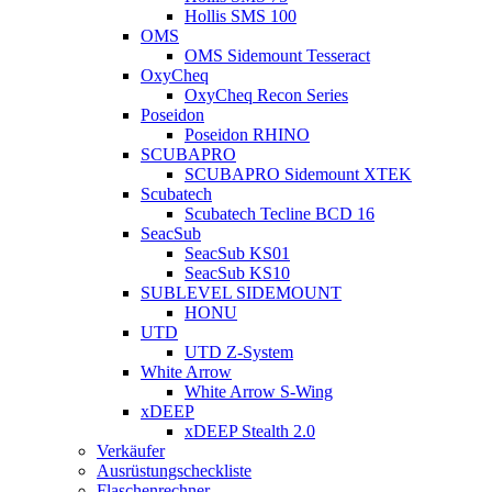
Hollis SMS 100
OMS
OMS Sidemount Tesseract
OxyCheq
OxyCheq Recon Series
Poseidon
Poseidon RHINO
SCUBAPRO
SCUBAPRO Sidemount XTEK
Scubatech
Scubatech Tecline BCD 16
SeacSub
SeacSub KS01
SeacSub KS10
SUBLEVEL SIDEMOUNT
HONU
UTD
UTD Z-System
White Arrow
White Arrow S-Wing
xDEEP
xDEEP Stealth 2.0
Verkäufer
Ausrüstungscheckliste
Flaschenrechner