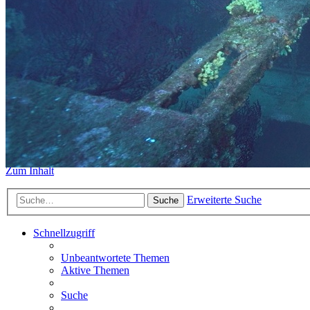
https://www.sidemount-forum.
Das alte Forum hier existiert n
Sidemount-Forum
Erlebe den Unterschied
Zum Inhalt
Erweiterte Suche
Suche
Schnellzugriff
Unbeantwortete Themen
Aktive Themen
Suche