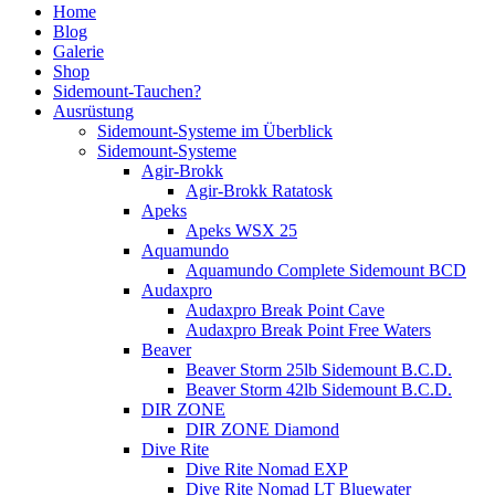
Home
Blog
Galerie
Shop
Sidemount-Tauchen?
Ausrüstung
Sidemount-Systeme im Überblick
Sidemount-Systeme
Agir-Brokk
Agir-Brokk Ratatosk
Apeks
Apeks WSX 25
Aquamundo
Aquamundo Complete Sidemount BCD
Audaxpro
Audaxpro Break Point Cave
Audaxpro Break Point Free Waters
Beaver
Beaver Storm 25lb Sidemount B.C.D.
Beaver Storm 42lb Sidemount B.C.D.
DIR ZONE
DIR ZONE Diamond
Dive Rite
Dive Rite Nomad EXP
Dive Rite Nomad LT Bluewater