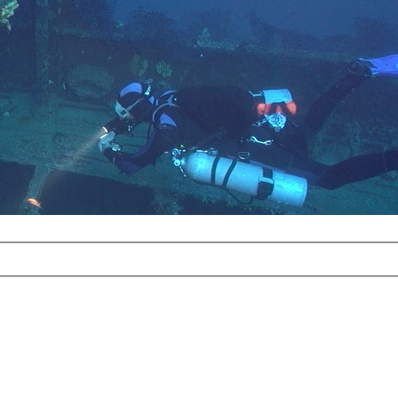
com
erreichbar.
ur aufgrund der
alten Galerie
und 