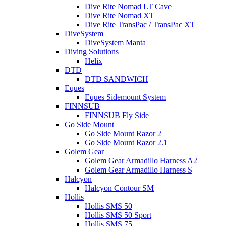
Dive Rite Nomad LT Cave
Dive Rite Nomad XT
Dive Rite TransPac / TransPac XT
DiveSystem
DiveSystem Manta
Diving Solutions
Helix
DTD
DTD SANDWICH
Eques
Eques Sidemount System
FINNSUB
FINNSUB Fly Side
Go Side Mount
Go Side Mount Razor 2
Go Side Mount Razor 2.1
Golem Gear
Golem Gear Armadillo Harness A2
Golem Gear Armadillo Harness S
Halcyon
Halcyon Contour SM
Hollis
Hollis SMS 50
Hollis SMS 50 Sport
Hollis SMS 75