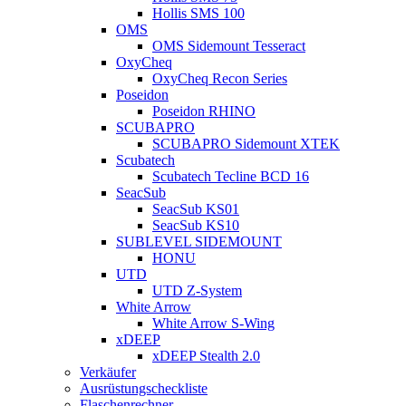
Hollis SMS 100
OMS
OMS Sidemount Tesseract
OxyCheq
OxyCheq Recon Series
Poseidon
Poseidon RHINO
SCUBAPRO
SCUBAPRO Sidemount XTEK
Scubatech
Scubatech Tecline BCD 16
SeacSub
SeacSub KS01
SeacSub KS10
SUBLEVEL SIDEMOUNT
HONU
UTD
UTD Z-System
White Arrow
White Arrow S-Wing
xDEEP
xDEEP Stealth 2.0
Verkäufer
Ausrüstungscheckliste
Flaschenrechner