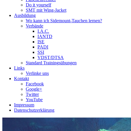
Do it yourself
SMT mit Wing-Jacket
Ausbildung
Wo kann ich Sidemount-Tauchen lernen?
Verbände
I.A.C.
IANTD
ISE
PADI
SSI
VDST/DTSA
Standard Trainingsübungen
Links
Verlinke uns
Kontakt
Facebook
Google+
Twitter
YouTube
Impressum
Datenschutzerklärung
Das Sidemount-Forum ist auf e