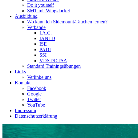
Do it yourself
SMT mit Wing-Jacket
Ausbildung
Wo kann ich Sidemount-Tauchen lernen?
Verbände
I.A.C.
IANTD
ISE
PADI
SSI
VDST/DTSA
Standard Trainingsübungen
Links
Verlinke uns
Kontakt
Facebook
Google+
Twitter
YouTube
Impressum
Datenschutzerklärung
Das Sidemount-Forum ist auf