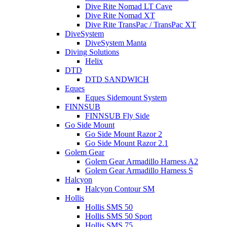
Dive Rite Nomad LT Cave
Dive Rite Nomad XT
Dive Rite TransPac / TransPac XT
DiveSystem
DiveSystem Manta
Diving Solutions
Helix
DTD
DTD SANDWICH
Eques
Eques Sidemount System
FINNSUB
FINNSUB Fly Side
Go Side Mount
Go Side Mount Razor 2
Go Side Mount Razor 2.1
Golem Gear
Golem Gear Armadillo Harness A2
Golem Gear Armadillo Harness S
Halcyon
Halcyon Contour SM
Hollis
Hollis SMS 50
Hollis SMS 50 Sport
Hollis SMS 75