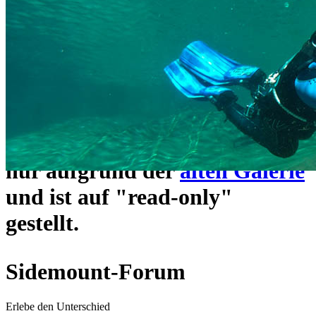
ein neues Forensystem
umgezogen und wie gewohnt
unter
https://www.sidemount-
forum.com
erreichbar.
Das alte Forum hier existiert
nur aufgrund der
alten Galerie
und ist auf "read-only"
gestellt.
Sidemount-Forum
Erlebe den Unterschied