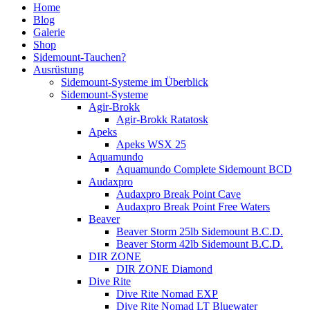
Home
Blog
Galerie
Shop
Sidemount-Tauchen?
Ausrüstung
Sidemount-Systeme im Überblick
Sidemount-Systeme
Agir-Brokk
Agir-Brokk Ratatosk
Apeks
Apeks WSX 25
Aquamundo
Aquamundo Complete Sidemount BCD
Audaxpro
Audaxpro Break Point Cave
Audaxpro Break Point Free Waters
Beaver
Beaver Storm 25lb Sidemount B.C.D.
Beaver Storm 42lb Sidemount B.C.D.
DIR ZONE
DIR ZONE Diamond
Dive Rite
Dive Rite Nomad EXP
Dive Rite Nomad LT Bluewater