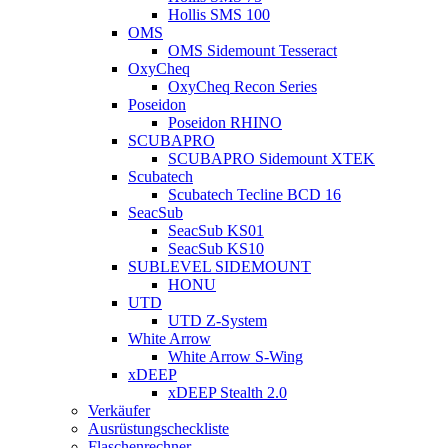
Hollis SMS 100
OMS
OMS Sidemount Tesseract
OxyCheq
OxyCheq Recon Series
Poseidon
Poseidon RHINO
SCUBAPRO
SCUBAPRO Sidemount XTEK
Scubatech
Scubatech Tecline BCD 16
SeacSub
SeacSub KS01
SeacSub KS10
SUBLEVEL SIDEMOUNT
HONU
UTD
UTD Z-System
White Arrow
White Arrow S-Wing
xDEEP
xDEEP Stealth 2.0
Verkäufer
Ausrüstungscheckliste
Flaschenrechner