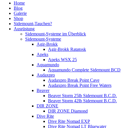
Home
Blog
Galerie
Shop
Sidemount-Tauchen?
Ausrüstung
Sidemount-Systeme im Überblick
Sidemount-Systeme
Agir-Brokk
Agir-Brokk Ratatosk
Apeks
Apeks WSX 25
Aquamundo
Aquamundo Complete Sidemount BCD
Audaxpro
Audaxpro Break Point Cave
Audaxpro Break Point Free Waters
Beaver
Beaver Storm 25lb Sidemount B.C.D.
Beaver Storm 42lb Sidemount B.C.D.
DIR ZONE
DIR ZONE Diamond
Dive Rite
Dive Rite Nomad EXP
Dive Rite Nomad LT Bluewater