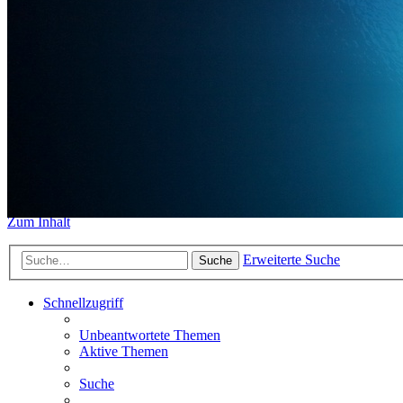
https://www.sidemount-forum.
Das alte Forum hier existiert n
Sidemount-Forum
Erlebe den Unterschied
Zum Inhalt
Erweiterte Suche
Suche
Schnellzugriff
Unbeantwortete Themen
Aktive Themen
Suche