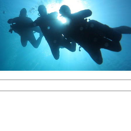
com
erreichbar.
ur aufgrund der
alten Galerie
und 