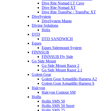
Dive Rite Nomad LT Cave
Dive Rite Nomad XT
Dive Rite TransPac / TransPac XT
DiveSystem
DiveSystem Manta
Diving Solutions
Helix
DTD
DTD SANDWICH
Eques
Eques Sidemount System
FINNSUB
FINNSUB Fly Side
Go Side Mount
Go Side Mount Razor 2
Go Side Mount Razor 2.1
Golem Gear
Golem Gear Armadillo Harness A2
Golem Gear Armadillo Harness S
Halcyon
Halcyon Contour SM
Hollis
Hollis SMS 50
Hollis SMS 50 Sport
Hollis SMS 75