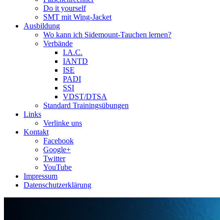
Do it yourself
SMT mit Wing-Jacket
Ausbildung
Wo kann ich Sidemount-Tauchen lernen?
Verbände
I.A.C.
IANTD
ISE
PADI
SSI
VDST/DTSA
Standard Trainingsübungen
Links
Verlinke uns
Kontakt
Facebook
Google+
Twitter
YouTube
Impressum
Datenschutzerklärung
Das Sidemount-Forum ist auf e