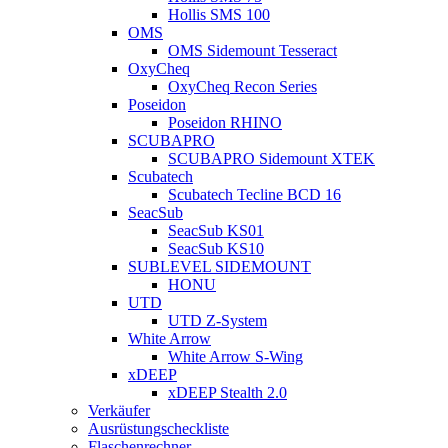
Hollis SMS 100
OMS
OMS Sidemount Tesseract
OxyCheq
OxyCheq Recon Series
Poseidon
Poseidon RHINO
SCUBAPRO
SCUBAPRO Sidemount XTEK
Scubatech
Scubatech Tecline BCD 16
SeacSub
SeacSub KS01
SeacSub KS10
SUBLEVEL SIDEMOUNT
HONU
UTD
UTD Z-System
White Arrow
White Arrow S-Wing
xDEEP
xDEEP Stealth 2.0
Verkäufer
Ausrüstungscheckliste
Flaschenrechner