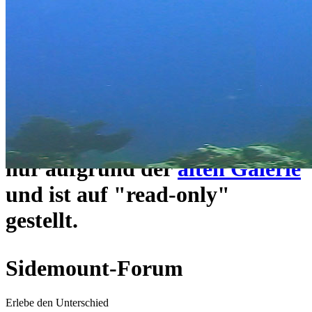
ein neues Forensystem
umgezogen und wie gewohnt
unter
https://www.sidemount-
forum.com
erreichbar.
Das alte Forum hier existiert
nur aufgrund der
alten Galerie
und ist auf "read-only"
gestellt.
Sidemount-Forum
Erlebe den Unterschied