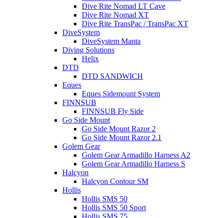
Dive Rite Nomad LT Cave
Dive Rite Nomad XT
Dive Rite TransPac / TransPac XT
DiveSystem
DiveSystem Manta
Diving Solutions
Helix
DTD
DTD SANDWICH
Eques
Eques Sidemount System
FINNSUB
FINNSUB Fly Side
Go Side Mount
Go Side Mount Razor 2
Go Side Mount Razor 2.1
Golem Gear
Golem Gear Armadillo Harness A2
Golem Gear Armadillo Harness S
Halcyon
Halcyon Contour SM
Hollis
Hollis SMS 50
Hollis SMS 50 Sport
Hollis SMS 75