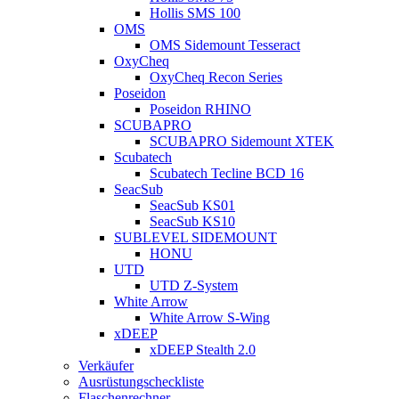
Hollis SMS 100
OMS
OMS Sidemount Tesseract
OxyCheq
OxyCheq Recon Series
Poseidon
Poseidon RHINO
SCUBAPRO
SCUBAPRO Sidemount XTEK
Scubatech
Scubatech Tecline BCD 16
SeacSub
SeacSub KS01
SeacSub KS10
SUBLEVEL SIDEMOUNT
HONU
UTD
UTD Z-System
White Arrow
White Arrow S-Wing
xDEEP
xDEEP Stealth 2.0
Verkäufer
Ausrüstungscheckliste
Flaschenrechner