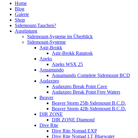
Home
Blog
Galerie
Shop
Sidemount-Tauchen?
Ausrüstung
Sidemount-Systeme im Überblick
Sidemount-Systeme
Agir-Brokk
Agir-Brokk Ratatosk
Apeks
Apeks WSX 25
Aquamundo
Aquamundo Complete Sidemount BCD
Audaxpro
Audaxpro Break Point Cave
Audaxpro Break Point Free Waters
Beaver
Beaver Storm 25lb Sidemount B.C.D.
Beaver Storm 42lb Sidemount B.C.D.
DIR ZONE
DIR ZONE Diamond
Dive Rite
Dive Rite Nomad EXP
Dive Rite Nomad LT Bluewater