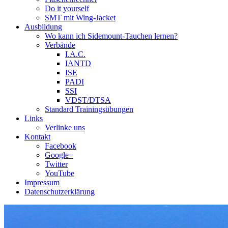
Do it yourself
SMT mit Wing-Jacket
Ausbildung
Wo kann ich Sidemount-Tauchen lernen?
Verbände
I.A.C.
IANTD
ISE
PADI
SSI
VDST/DTSA
Standard Trainingsübungen
Links
Verlinke uns
Kontakt
Facebook
Google+
Twitter
YouTube
Impressum
Datenschutzerklärung
Das Sidemount-Forum ist auf