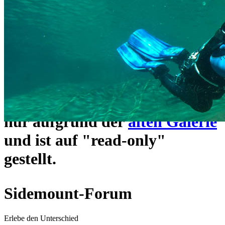
ein neues Forensystem
umgezogen und wie gewohnt
unter
https://www.sidemount-
forum.com
erreichbar.
Das alte Forum hier existiert
nur aufgrund der
alten Galerie
und ist auf "read-only"
gestellt.
Sidemount-Forum
Erlebe den Unterschied