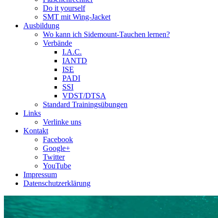
Do it yourself
SMT mit Wing-Jacket
Ausbildung
Wo kann ich Sidemount-Tauchen lernen?
Verbände
I.A.C.
IANTD
ISE
PADI
SSI
VDST/DTSA
Standard Trainingsübungen
Links
Verlinke uns
Kontakt
Facebook
Google+
Twitter
YouTube
Impressum
Datenschutzerklärung
Das Sidemount-Forum ist auf