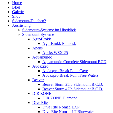
Home
Blog
Galerie
Shop
Sidemount-Tauchen?
Ausrüstung
Sidemount-Systeme im Überblick
Sidemount-Systeme
Agir-Brokk
Agir-Brokk Ratatosk
Apeks
Apeks WSX 25
Aquamundo
Aquamundo Complete Sidemount BCD
Audaxpro
Audaxpro Break Point Cave
Audaxpro Break Point Free Waters
Beaver
Beaver Storm 25lb Sidemount B.C.D.
Beaver Storm 42lb Sidemount B.C.D.
DIR ZONE
DIR ZONE Diamond
Dive Rite
Dive Rite Nomad EXP
Dive Rite Nomad LT Bluewater