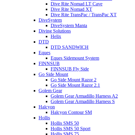
Dive Rite Nomad LT Cave
Dive Rite Nomad XT
Dive Rite TransPac / TransPac XT
DiveSystem
DiveSystem Manta
Diving Solutions
Helix
DTD
DTD SANDWICH
Eques
Eques Sidemount System
FINNSUB
FINNSUB Fly Side
Go Side Mount
Go Side Mount Razor 2
Go Side Mount Razor 2.1
Golem Gear
Golem Gear Armadillo Harness A2
Golem Gear Armadillo Harness S
Halcyon
Halcyon Contour SM
Hollis
Hollis SMS 50
Hollis SMS 50 Sport
Hollis SMS 75