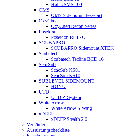
Hollis SMS 100
OMS
OMS Sidemount Tesseract
OxyCheq
OxyCheq Recon Series
Poseidon
Poseidon RHINO
SCUBAPRO
SCUBAPRO Sidemount XTEK
Scubatech
Scubatech Tecline BCD 16
SeacSub
SeacSub KS01
SeacSub KS10
SUBLEVEL SIDEMOUNT
HONU
UTD
UTD Z-System
White Arrow
White Arrow S-Wing
xDEEP
xDEEP Stealth 2.0
Verkäufer
Ausrüstungscheckliste
Flaschenrechner