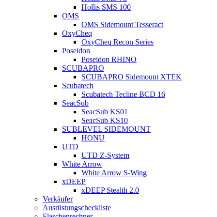
Hollis SMS 100
OMS
OMS Sidemount Tesseract
OxyCheq
OxyCheq Recon Series
Poseidon
Poseidon RHINO
SCUBAPRO
SCUBAPRO Sidemount XTEK
Scubatech
Scubatech Tecline BCD 16
SeacSub
SeacSub KS01
SeacSub KS10
SUBLEVEL SIDEMOUNT
HONU
UTD
UTD Z-System
White Arrow
White Arrow S-Wing
xDEEP
xDEEP Stealth 2.0
Verkäufer
Ausrüstungscheckliste
Flaschenrechner