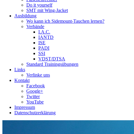
Do it yourself
SMT mit Wing-Jacket
Ausbildung
Wo kann ich Sidemount-Tauchen lernen?
Verbände
I.A.C.
IANTD
ISE
PADI
SSI
VDST/DTSA
Standard Trainingsübungen
Links
Verlinke uns
Kontakt
Facebook
Google+
Twitter
YouTube
Impressum
Datenschutzerklärung
Das Sidemount-Forum ist auf e