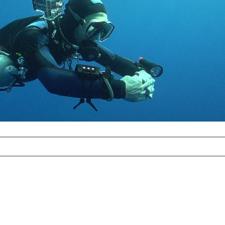
com
erreichbar.
ur aufgrund der
alten Galerie
und 