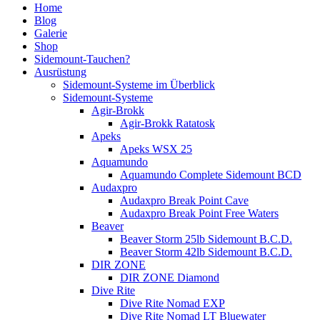
Home
Blog
Galerie
Shop
Sidemount-Tauchen?
Ausrüstung
Sidemount-Systeme im Überblick
Sidemount-Systeme
Agir-Brokk
Agir-Brokk Ratatosk
Apeks
Apeks WSX 25
Aquamundo
Aquamundo Complete Sidemount BCD
Audaxpro
Audaxpro Break Point Cave
Audaxpro Break Point Free Waters
Beaver
Beaver Storm 25lb Sidemount B.C.D.
Beaver Storm 42lb Sidemount B.C.D.
DIR ZONE
DIR ZONE Diamond
Dive Rite
Dive Rite Nomad EXP
Dive Rite Nomad LT Bluewater