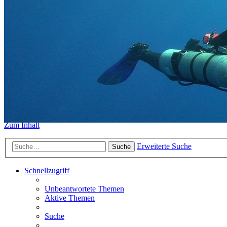
https://www.sidemount-forum.
Das alte Forum hier existiert n
Sidemount-Forum
Erlebe den Unterschied
Zum Inhalt
Erweiterte Suche
Suche
Schnellzugriff
Unbeantwortete Themen
Aktive Themen
Suche