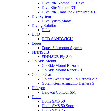
Dive Rite Nomad LT Cave
Dive Rite Nomad XT
Dive Rite TransPac / TransPac XT
DiveSystem
DiveSystem Manta
Diving Solutions
Helix
DTD
DTD SANDWICH
Eques
Eques Sidemount System
FINNSUB
FINNSUB Fly Side
Go Side Mount
Go Side Mount Razor 2
Go Side Mount Razor 2.1
Golem Gear
Golem Gear Armadillo Harness A2
Golem Gear Armadillo Harness S
Halcyon
Halcyon Contour SM
Hollis
Hollis SMS 50
Hollis SMS 50 Sport
Hollis SMS 75