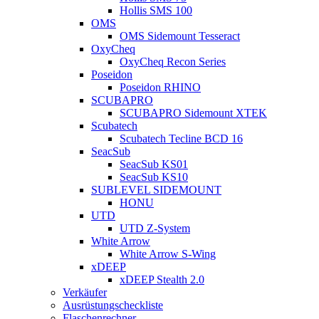
Hollis SMS 100
OMS
OMS Sidemount Tesseract
OxyCheq
OxyCheq Recon Series
Poseidon
Poseidon RHINO
SCUBAPRO
SCUBAPRO Sidemount XTEK
Scubatech
Scubatech Tecline BCD 16
SeacSub
SeacSub KS01
SeacSub KS10
SUBLEVEL SIDEMOUNT
HONU
UTD
UTD Z-System
White Arrow
White Arrow S-Wing
xDEEP
xDEEP Stealth 2.0
Verkäufer
Ausrüstungscheckliste
Flaschenrechner