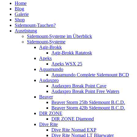
Home
Blog
Galerie
Shop
Sidemount-Tauchen?
Ausrüstung
Sidemount-Systeme im Überblick
Sidemount-Systeme
Agir-Brokk
Agir-Brokk Ratatosk
Apeks
Apeks WSX 25
Aquamundo
Aquamundo Complete Sidemount BCD
Audaxpro
Audaxpro Break Point Cave
Audaxpro Break Point Free Waters
Beaver
Beaver Storm 25lb Sidemount B.C.D.
Beaver Storm 42lb Sidemount B.C.D.
DIR ZONE
DIR ZONE Diamond
Dive Rite
Dive Rite Nomad EXP
Dive Rite Nomad LT Bluewater