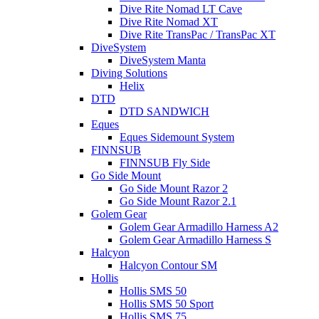
Dive Rite Nomad LT Cave
Dive Rite Nomad XT
Dive Rite TransPac / TransPac XT
DiveSystem
DiveSystem Manta
Diving Solutions
Helix
DTD
DTD SANDWICH
Eques
Eques Sidemount System
FINNSUB
FINNSUB Fly Side
Go Side Mount
Go Side Mount Razor 2
Go Side Mount Razor 2.1
Golem Gear
Golem Gear Armadillo Harness A2
Golem Gear Armadillo Harness S
Halcyon
Halcyon Contour SM
Hollis
Hollis SMS 50
Hollis SMS 50 Sport
Hollis SMS 75