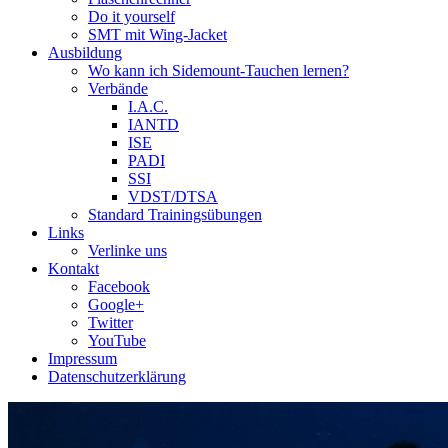
Do it yourself
SMT mit Wing-Jacket
Ausbildung
Wo kann ich Sidemount-Tauchen lernen?
Verbände
I.A.C.
IANTD
ISE
PADI
SSI
VDST/DTSA
Standard Trainingsübungen
Links
Verlinke uns
Kontakt
Facebook
Google+
Twitter
YouTube
Impressum
Datenschutzerklärung
Das Sidemount-Forum ist auf