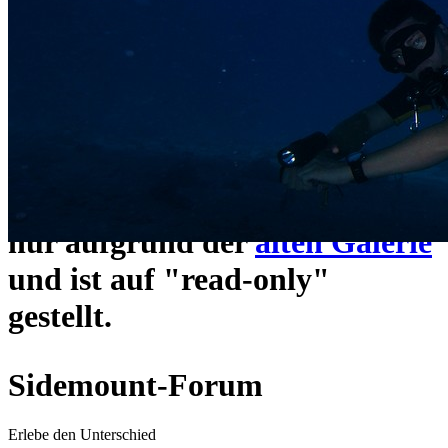
ein neues Forensystem
umgezogen und wie gewohnt
unter
https://www.sidemount-
forum.com
erreichbar.
Das alte Forum hier existiert
nur aufgrund der
alten Galerie
und ist auf "read-only"
gestellt.
Sidemount-Forum
Erlebe den Unterschied