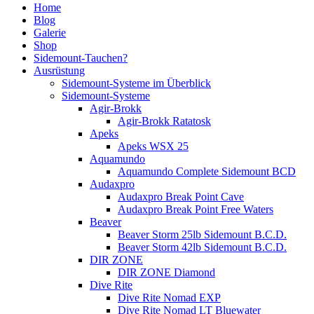
Home
Blog
Galerie
Shop
Sidemount-Tauchen?
Ausrüstung
Sidemount-Systeme im Überblick
Sidemount-Systeme
Agir-Brokk
Agir-Brokk Ratatosk
Apeks
Apeks WSX 25
Aquamundo
Aquamundo Complete Sidemount BCD
Audaxpro
Audaxpro Break Point Cave
Audaxpro Break Point Free Waters
Beaver
Beaver Storm 25lb Sidemount B.C.D.
Beaver Storm 42lb Sidemount B.C.D.
DIR ZONE
DIR ZONE Diamond
Dive Rite
Dive Rite Nomad EXP
Dive Rite Nomad LT Bluewater