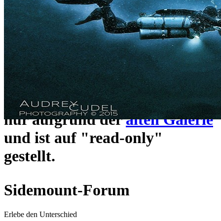
ein neues Forensystem
umgezogen und wie gewohnt
unter
https://www.sidemount-
forum.com
erreichbar.
Das alte Forum hier existiert
nur aufgrund der
alten Galerie
und ist auf "read-only"
gestellt.
Sidemount-Forum
Erlebe den Unterschied