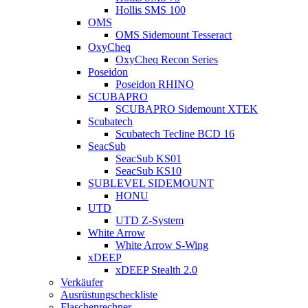
Hollis SMS 100
OMS
OMS Sidemount Tesseract
OxyCheq
OxyCheq Recon Series
Poseidon
Poseidon RHINO
SCUBAPRO
SCUBAPRO Sidemount XTEK
Scubatech
Scubatech Tecline BCD 16
SeacSub
SeacSub KS01
SeacSub KS10
SUBLEVEL SIDEMOUNT
HONU
UTD
UTD Z-System
White Arrow
White Arrow S-Wing
xDEEP
xDEEP Stealth 2.0
Verkäufer
Ausrüstungscheckliste
Flaschenrechner