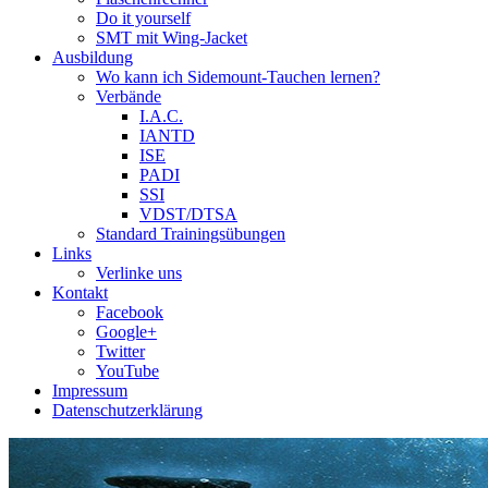
Do it yourself
SMT mit Wing-Jacket
Ausbildung
Wo kann ich Sidemount-Tauchen lernen?
Verbände
I.A.C.
IANTD
ISE
PADI
SSI
VDST/DTSA
Standard Trainingsübungen
Links
Verlinke uns
Kontakt
Facebook
Google+
Twitter
YouTube
Impressum
Datenschutzerklärung
Das Sidemount-Forum ist auf