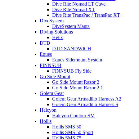
Dive Rite Nomad LT Cave
Dive Rite Nomad XT
Dive Rite TransPac / TransPac XT
DiveSystem
DiveSystem Manta
Diving Solutions
Helix
DTD
DTD SANDWICH
Eques
Eques Sidemount System
FINNSUB
FINNSUB Fly Side
Go Side Mount
Go Side Mount Razor 2
Go Side Mount Razor 2.1
Golem Gear
Golem Gear Armadillo Harness A2
Golem Gear Armadillo Harness S
Halcyon
Halcyon Contour SM
Hollis
Hollis SMS 50
Hollis SMS 50 Sport
Hollis SMS 75