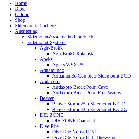
Home
Blog
Galerie
Shop
Sidemount-Tauchen?
Ausrüstung
Sidemount-Systeme im Überblick
Sidemount-Systeme
Agir-Brokk
Agir-Brokk Ratatosk
Apeks
Apeks WSX 25
Aquamundo
Aquamundo Complete Sidemount BCD
Audaxpro
Audaxpro Break Point Cave
Audaxpro Break Point Free Waters
Beaver
Beaver Storm 25lb Sidemount B.C.D.
Beaver Storm 42lb Sidemount B.C.D.
DIR ZONE
DIR ZONE Diamond
Dive Rite
Dive Rite Nomad EXP
Dive Rite Nomad LT Bluewater