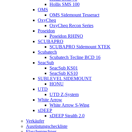
Hollis SMS 100
OMS
OMS Sidemount Tesseract
OxyCheq
OxyCheq Recon Series
Poseidon
Poseidon RHINO
SCUBAPRO
SCUBAPRO Sidemount XTEK
Scubatech
Scubatech Tecline BCD 16
SeacSub
SeacSub KS01
SeacSub KS10
SUBLEVEL SIDEMOUNT
HONU
UTD
UTD Z-System
White Arrow
White Arrow S-Wing
xDEEP
xDEEP Stealth 2.0
Verkäufer
Ausrüstungscheckliste
Flaschenrechner