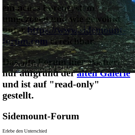
ein neues Forensystem
umgezogen und wie gewohnt
unter
https://www.sidemount-
forum.com
erreichbar.
Das alte Forum hier existiert
nur aufgrund der
alten Galerie
und ist auf "read-only"
gestellt.
Sidemount-Forum
Erlebe den Unterschied