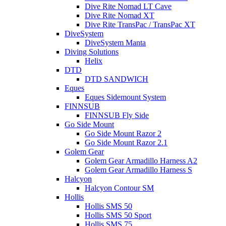
Dive Rite Nomad LT Cave
Dive Rite Nomad XT
Dive Rite TransPac / TransPac XT
DiveSystem
DiveSystem Manta
Diving Solutions
Helix
DTD
DTD SANDWICH
Eques
Eques Sidemount System
FINNSUB
FINNSUB Fly Side
Go Side Mount
Go Side Mount Razor 2
Go Side Mount Razor 2.1
Golem Gear
Golem Gear Armadillo Harness A2
Golem Gear Armadillo Harness S
Halcyon
Halcyon Contour SM
Hollis
Hollis SMS 50
Hollis SMS 50 Sport
Hollis SMS 75