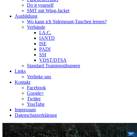
Do it yourself
SMT mit Wing-Jacket
Ausbildung
Wo kann ich Sidemount-Tauchen lernen?
Verbände
I.A.C.
IANTD
ISE
PADI
SSI
VDST/DTSA
Standard Trainingsübungen
Links
Verlinke uns
Kontakt
Facebook
Google+
Twitter
YouTube
Impressum
Datenschutzerklärung
Das Sidemount-Forum ist auf