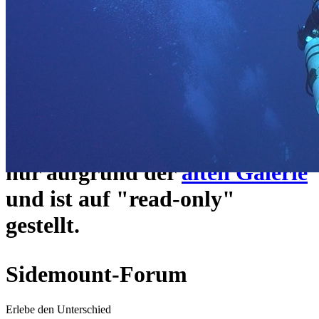
ein neues Forensystem
umgezogen und wie gewohnt
unter
https://www.sidemount-
forum.com
erreichbar.
Das alte Forum hier existiert
nur aufgrund der
alten Galerie
und ist auf "read-only"
gestellt.
Sidemount-Forum
Erlebe den Unterschied