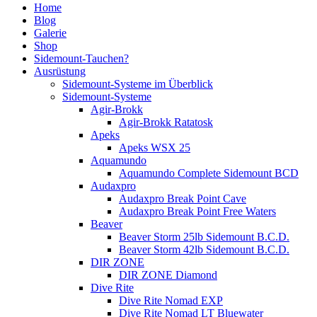
Home
Blog
Galerie
Shop
Sidemount-Tauchen?
Ausrüstung
Sidemount-Systeme im Überblick
Sidemount-Systeme
Agir-Brokk
Agir-Brokk Ratatosk
Apeks
Apeks WSX 25
Aquamundo
Aquamundo Complete Sidemount BCD
Audaxpro
Audaxpro Break Point Cave
Audaxpro Break Point Free Waters
Beaver
Beaver Storm 25lb Sidemount B.C.D.
Beaver Storm 42lb Sidemount B.C.D.
DIR ZONE
DIR ZONE Diamond
Dive Rite
Dive Rite Nomad EXP
Dive Rite Nomad LT Bluewater