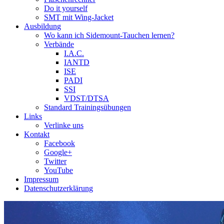
Do it yourself
SMT mit Wing-Jacket
Ausbildung
Wo kann ich Sidemount-Tauchen lernen?
Verbände
I.A.C.
IANTD
ISE
PADI
SSI
VDST/DTSA
Standard Trainingsübungen
Links
Verlinke uns
Kontakt
Facebook
Google+
Twitter
YouTube
Impressum
Datenschutzerklärung
Das Sidemount-Forum ist auf