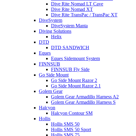
Dive Rite Nomad LT Cave
Dive Rite Nomad XT
Dive Rite TransPac / TransPac XT
DiveSystem
DiveSystem Manta
Diving Solutions
Helix
DTD
DTD SANDWICH
Eques
Eques Sidemount System
FINNSUB
FINNSUB Fly Side
Go Side Mount
Go Side Mount Razor 2
Go Side Mount Razor 2.1
Golem Gear
Golem Gear Armadillo Harness A2
Golem Gear Armadillo Harness S
Halcyon
Halcyon Contour SM
Hollis
Hollis SMS 50
Hollis SMS 50 Sport
Hollis SMS 75