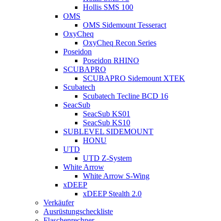
Hollis SMS 100
OMS
OMS Sidemount Tesseract
OxyCheq
OxyCheq Recon Series
Poseidon
Poseidon RHINO
SCUBAPRO
SCUBAPRO Sidemount XTEK
Scubatech
Scubatech Tecline BCD 16
SeacSub
SeacSub KS01
SeacSub KS10
SUBLEVEL SIDEMOUNT
HONU
UTD
UTD Z-System
White Arrow
White Arrow S-Wing
xDEEP
xDEEP Stealth 2.0
Verkäufer
Ausrüstungscheckliste
Flaschenrechner