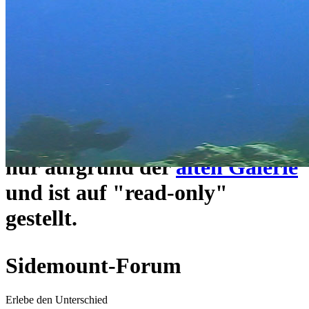
ein neues Forensystem
umgezogen und wie gewohnt
unter
https://www.sidemount-
forum.com
erreichbar.
Das alte Forum hier existiert
nur aufgrund der
alten Galerie
und ist auf "read-only"
gestellt.
Sidemount-Forum
Erlebe den Unterschied