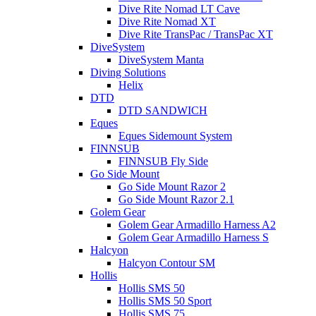
Dive Rite Nomad LT Cave
Dive Rite Nomad XT
Dive Rite TransPac / TransPac XT
DiveSystem
DiveSystem Manta
Diving Solutions
Helix
DTD
DTD SANDWICH
Eques
Eques Sidemount System
FINNSUB
FINNSUB Fly Side
Go Side Mount
Go Side Mount Razor 2
Go Side Mount Razor 2.1
Golem Gear
Golem Gear Armadillo Harness A2
Golem Gear Armadillo Harness S
Halcyon
Halcyon Contour SM
Hollis
Hollis SMS 50
Hollis SMS 50 Sport
Hollis SMS 75