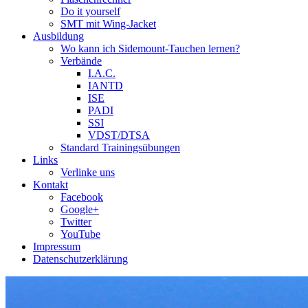
Do it yourself
SMT mit Wing-Jacket
Ausbildung
Wo kann ich Sidemount-Tauchen lernen?
Verbände
I.A.C.
IANTD
ISE
PADI
SSI
VDST/DTSA
Standard Trainingsübungen
Links
Verlinke uns
Kontakt
Facebook
Google+
Twitter
YouTube
Impressum
Datenschutzerklärung
Das Sidemount-Forum ist auf