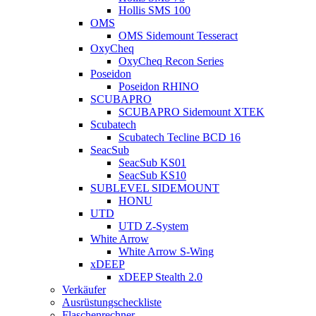
Hollis SMS 100
OMS
OMS Sidemount Tesseract
OxyCheq
OxyCheq Recon Series
Poseidon
Poseidon RHINO
SCUBAPRO
SCUBAPRO Sidemount XTEK
Scubatech
Scubatech Tecline BCD 16
SeacSub
SeacSub KS01
SeacSub KS10
SUBLEVEL SIDEMOUNT
HONU
UTD
UTD Z-System
White Arrow
White Arrow S-Wing
xDEEP
xDEEP Stealth 2.0
Verkäufer
Ausrüstungscheckliste
Flaschenrechner