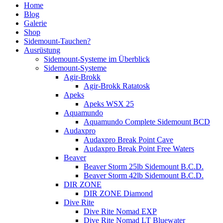
Home
Blog
Galerie
Shop
Sidemount-Tauchen?
Ausrüstung
Sidemount-Systeme im Überblick
Sidemount-Systeme
Agir-Brokk
Agir-Brokk Ratatosk
Apeks
Apeks WSX 25
Aquamundo
Aquamundo Complete Sidemount BCD
Audaxpro
Audaxpro Break Point Cave
Audaxpro Break Point Free Waters
Beaver
Beaver Storm 25lb Sidemount B.C.D.
Beaver Storm 42lb Sidemount B.C.D.
DIR ZONE
DIR ZONE Diamond
Dive Rite
Dive Rite Nomad EXP
Dive Rite Nomad LT Bluewater