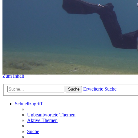
https://www.sidemount-forum.
Das alte Forum hier existiert n
Sidemount-Forum
Erlebe den Unterschied
Zum Inhalt
Erweiterte Suche
Suche
Schnellzugriff
Unbeantwortete Themen
Aktive Themen
Suche