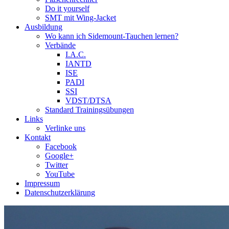
Do it yourself
SMT mit Wing-Jacket
Ausbildung
Wo kann ich Sidemount-Tauchen lernen?
Verbände
I.A.C.
IANTD
ISE
PADI
SSI
VDST/DTSA
Standard Trainingsübungen
Links
Verlinke uns
Kontakt
Facebook
Google+
Twitter
YouTube
Impressum
Datenschutzerklärung
Das Sidemount-Forum ist auf e