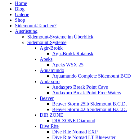
Home
Blog
Galerie
Shop
Sidemount-Tauchen?
Ausrüstung
Sidemount-Systeme im Überblick
Sidemount-Systeme
Agir-Brokk
Agir-Brokk Ratatosk
Apeks
Apeks WSX 25
Aquamundo
Aquamundo Complete Sidemount BCD
Audaxpro
Audaxpro Break Point Cave
Audaxpro Break Point Free Waters
Beaver
Beaver Storm 25lb Sidemount B.C.D.
Beaver Storm 42lb Sidemount B.C.D.
DIR ZONE
DIR ZONE Diamond
Dive Rite
Dive Rite Nomad EXP
Dive Rite Nomad LT Bluewater