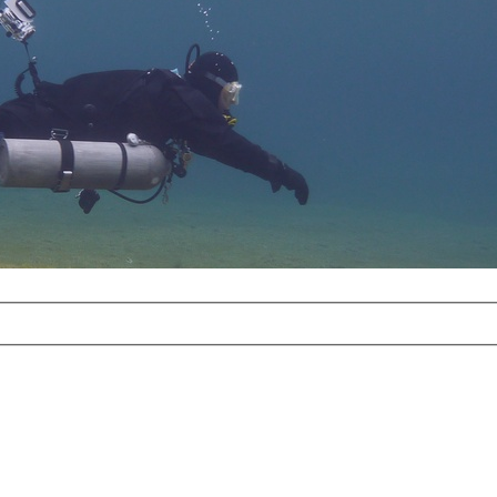
com
erreichbar.
ur aufgrund der
alten Galerie
und 