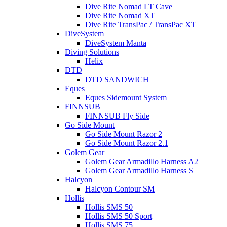
Dive Rite Nomad LT Cave
Dive Rite Nomad XT
Dive Rite TransPac / TransPac XT
DiveSystem
DiveSystem Manta
Diving Solutions
Helix
DTD
DTD SANDWICH
Eques
Eques Sidemount System
FINNSUB
FINNSUB Fly Side
Go Side Mount
Go Side Mount Razor 2
Go Side Mount Razor 2.1
Golem Gear
Golem Gear Armadillo Harness A2
Golem Gear Armadillo Harness S
Halcyon
Halcyon Contour SM
Hollis
Hollis SMS 50
Hollis SMS 50 Sport
Hollis SMS 75