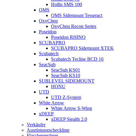
Hollis SMS 100
OMS
OMS Sidemount Tesseract
OxyCheq
OxyCheq Recon Series
Poseidon
Poseidon RHINO
SCUBAPRO
SCUBAPRO Sidemount XTEK
Scubatech
Scubatech Tecline BCD 16
SeacSub
SeacSub KS01
SeacSub KS10
SUBLEVEL SIDEMOUNT
HONU
UTD
UTD Z-System
White Arrow
White Arrow S-Wing
xDEEP
xDEEP Stealth 2.0
Verkäufer
Ausrüstungscheckliste
Flaschenrechner