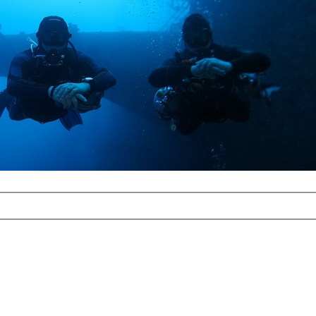
com
erreichbar.
ur aufgrund der
alten Galerie
und 