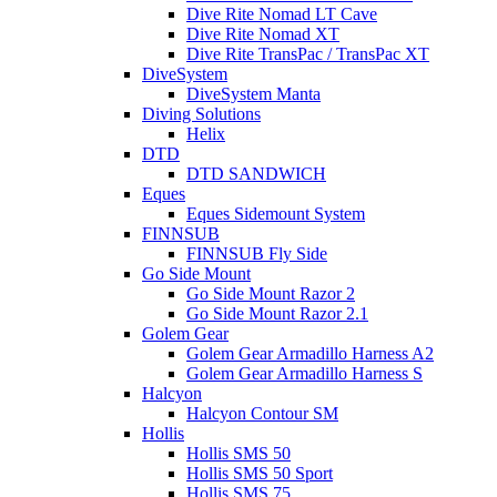
Dive Rite Nomad LT Cave
Dive Rite Nomad XT
Dive Rite TransPac / TransPac XT
DiveSystem
DiveSystem Manta
Diving Solutions
Helix
DTD
DTD SANDWICH
Eques
Eques Sidemount System
FINNSUB
FINNSUB Fly Side
Go Side Mount
Go Side Mount Razor 2
Go Side Mount Razor 2.1
Golem Gear
Golem Gear Armadillo Harness A2
Golem Gear Armadillo Harness S
Halcyon
Halcyon Contour SM
Hollis
Hollis SMS 50
Hollis SMS 50 Sport
Hollis SMS 75