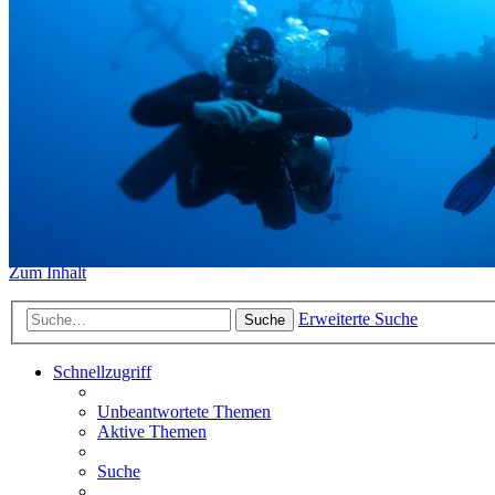
https://www.sidemount-forum.
Das alte Forum hier existiert n
Sidemount-Forum
Erlebe den Unterschied
Zum Inhalt
Erweiterte Suche
Suche
Schnellzugriff
Unbeantwortete Themen
Aktive Themen
Suche