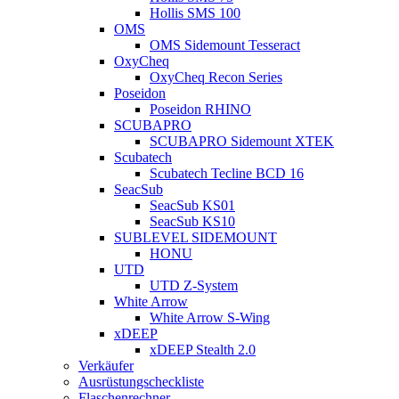
Hollis SMS 100
OMS
OMS Sidemount Tesseract
OxyCheq
OxyCheq Recon Series
Poseidon
Poseidon RHINO
SCUBAPRO
SCUBAPRO Sidemount XTEK
Scubatech
Scubatech Tecline BCD 16
SeacSub
SeacSub KS01
SeacSub KS10
SUBLEVEL SIDEMOUNT
HONU
UTD
UTD Z-System
White Arrow
White Arrow S-Wing
xDEEP
xDEEP Stealth 2.0
Verkäufer
Ausrüstungscheckliste
Flaschenrechner