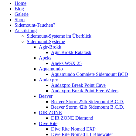
Home
Blog
Galerie
Shop
Sidemount-Tauchen?
Ausrüstung
Sidemount-Systeme im Überblick
Sidemount-Systeme
Agir-Brokk
Agir-Brokk Ratatosk
Apeks
Apeks WSX 25
Aquamundo
Aquamundo Complete Sidemount BCD
Audaxpro
Audaxpro Break Point Cave
Audaxpro Break Point Free Waters
Beaver
Beaver Storm 25lb Sidemount B.C.D.
Beaver Storm 42lb Sidemount B.C.D.
DIR ZONE
DIR ZONE Diamond
Dive Rite
Dive Rite Nomad EXP
Dive Rite Nomad LT Bluewater