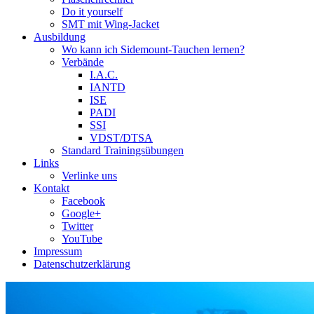
Do it yourself
SMT mit Wing-Jacket
Ausbildung
Wo kann ich Sidemount-Tauchen lernen?
Verbände
I.A.C.
IANTD
ISE
PADI
SSI
VDST/DTSA
Standard Trainingsübungen
Links
Verlinke uns
Kontakt
Facebook
Google+
Twitter
YouTube
Impressum
Datenschutzerklärung
Das Sidemount-Forum ist auf e