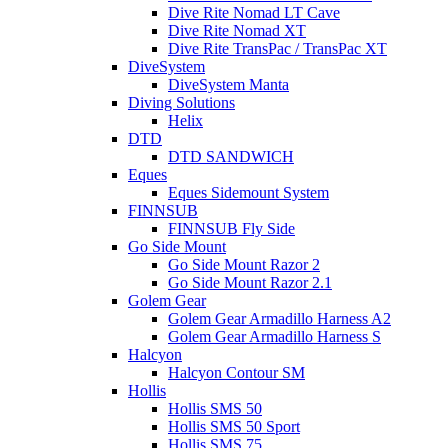
Dive Rite Nomad LT Cave
Dive Rite Nomad XT
Dive Rite TransPac / TransPac XT
DiveSystem
DiveSystem Manta
Diving Solutions
Helix
DTD
DTD SANDWICH
Eques
Eques Sidemount System
FINNSUB
FINNSUB Fly Side
Go Side Mount
Go Side Mount Razor 2
Go Side Mount Razor 2.1
Golem Gear
Golem Gear Armadillo Harness A2
Golem Gear Armadillo Harness S
Halcyon
Halcyon Contour SM
Hollis
Hollis SMS 50
Hollis SMS 50 Sport
Hollis SMS 75