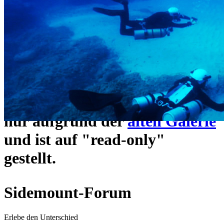
ein neues Forensystem
umgezogen und wie gewohnt
unter
https://www.sidemount-
forum.com
erreichbar.
Das alte Forum hier existiert
nur aufgrund der
alten Galerie
und ist auf "read-only"
gestellt.
Sidemount-Forum
Erlebe den Unterschied