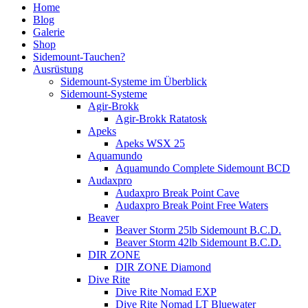
Home
Blog
Galerie
Shop
Sidemount-Tauchen?
Ausrüstung
Sidemount-Systeme im Überblick
Sidemount-Systeme
Agir-Brokk
Agir-Brokk Ratatosk
Apeks
Apeks WSX 25
Aquamundo
Aquamundo Complete Sidemount BCD
Audaxpro
Audaxpro Break Point Cave
Audaxpro Break Point Free Waters
Beaver
Beaver Storm 25lb Sidemount B.C.D.
Beaver Storm 42lb Sidemount B.C.D.
DIR ZONE
DIR ZONE Diamond
Dive Rite
Dive Rite Nomad EXP
Dive Rite Nomad LT Bluewater