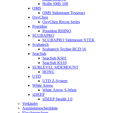
Hollis SMS 100
OMS
OMS Sidemount Tesseract
OxyCheq
OxyCheq Recon Series
Poseidon
Poseidon RHINO
SCUBAPRO
SCUBAPRO Sidemount XTEK
Scubatech
Scubatech Tecline BCD 16
SeacSub
SeacSub KS01
SeacSub KS10
SUBLEVEL SIDEMOUNT
HONU
UTD
UTD Z-System
White Arrow
White Arrow S-Wing
xDEEP
xDEEP Stealth 2.0
Verkäufer
Ausrüstungscheckliste
Flaschenrechner