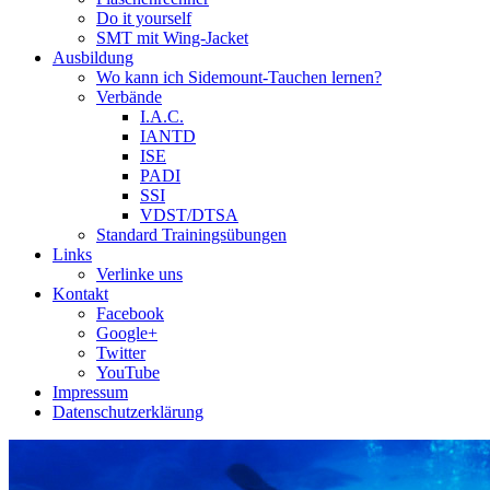
Do it yourself
SMT mit Wing-Jacket
Ausbildung
Wo kann ich Sidemount-Tauchen lernen?
Verbände
I.A.C.
IANTD
ISE
PADI
SSI
VDST/DTSA
Standard Trainingsübungen
Links
Verlinke uns
Kontakt
Facebook
Google+
Twitter
YouTube
Impressum
Datenschutzerklärung
Das Sidemount-Forum ist auf