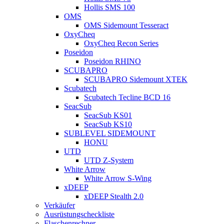
Hollis SMS 100
OMS
OMS Sidemount Tesseract
OxyCheq
OxyCheq Recon Series
Poseidon
Poseidon RHINO
SCUBAPRO
SCUBAPRO Sidemount XTEK
Scubatech
Scubatech Tecline BCD 16
SeacSub
SeacSub KS01
SeacSub KS10
SUBLEVEL SIDEMOUNT
HONU
UTD
UTD Z-System
White Arrow
White Arrow S-Wing
xDEEP
xDEEP Stealth 2.0
Verkäufer
Ausrüstungscheckliste
Flaschenrechner