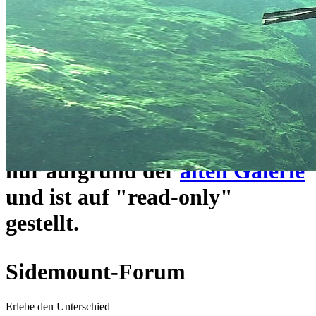
ein neues Forensystem
umgezogen und wie gewohnt
unter
https://www.sidemount-
forum.com
erreichbar.
Das alte Forum hier existiert
nur aufgrund der
alten Galerie
und ist auf "read-only"
gestellt.
Sidemount-Forum
Erlebe den Unterschied