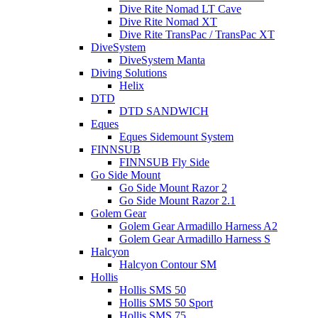
Dive Rite Nomad LT Cave
Dive Rite Nomad XT
Dive Rite TransPac / TransPac XT
DiveSystem
DiveSystem Manta
Diving Solutions
Helix
DTD
DTD SANDWICH
Eques
Eques Sidemount System
FINNSUB
FINNSUB Fly Side
Go Side Mount
Go Side Mount Razor 2
Go Side Mount Razor 2.1
Golem Gear
Golem Gear Armadillo Harness A2
Golem Gear Armadillo Harness S
Halcyon
Halcyon Contour SM
Hollis
Hollis SMS 50
Hollis SMS 50 Sport
Hollis SMS 75