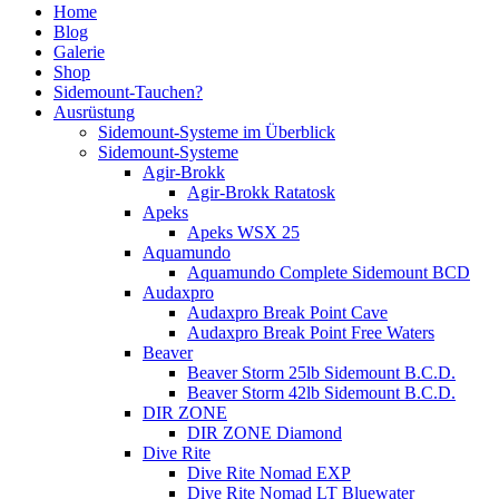
Home
Blog
Galerie
Shop
Sidemount-Tauchen?
Ausrüstung
Sidemount-Systeme im Überblick
Sidemount-Systeme
Agir-Brokk
Agir-Brokk Ratatosk
Apeks
Apeks WSX 25
Aquamundo
Aquamundo Complete Sidemount BCD
Audaxpro
Audaxpro Break Point Cave
Audaxpro Break Point Free Waters
Beaver
Beaver Storm 25lb Sidemount B.C.D.
Beaver Storm 42lb Sidemount B.C.D.
DIR ZONE
DIR ZONE Diamond
Dive Rite
Dive Rite Nomad EXP
Dive Rite Nomad LT Bluewater